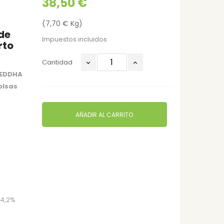
38,50 €
(7,70 € Kg)
de
Impuestos incluidos
rto
Cantidad
 EDDHA
olsas
AÑADIR AL CARRITO
 4,2%