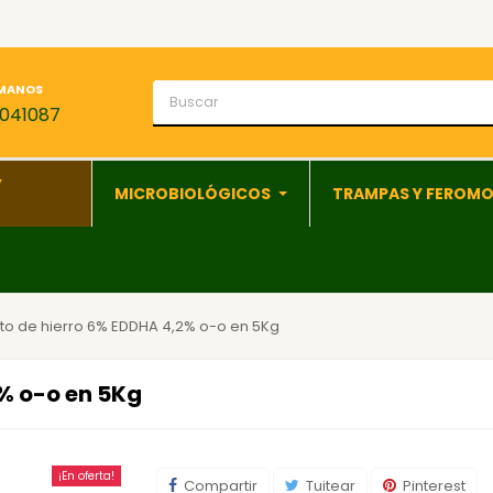
MANOS
1041087
Y
MICROBIOLÓGICOS
TRAMPAS Y FEROM
to de hierro 6% EDDHA 4,2% o-o en 5Kg
% o-o en 5Kg
¡En oferta!
Compartir
Tuitear
Pinterest