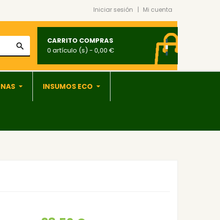
Iniciar sesión
Mi cuenta
CARRITO COMPRAS
search
0 artículo (s)
- 0,00 €
ONAS
INSUMOS ECO