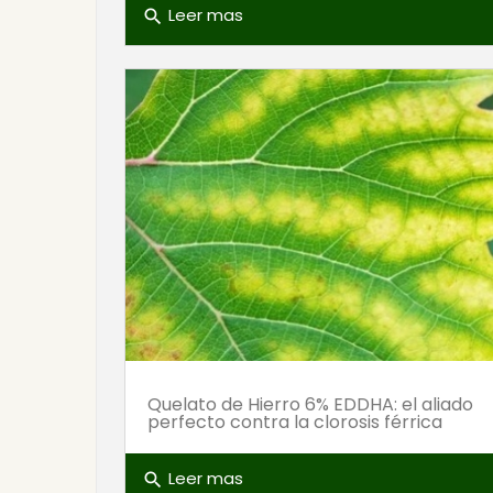
Leer mas
search
Quelato de Hierro 6% EDDHA: el aliado
perfecto contra la clorosis férrica
Leer mas
search