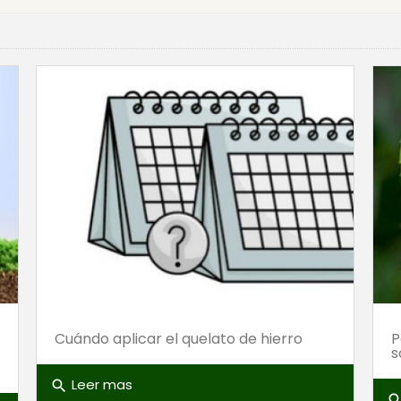
Cuándo aplicar el quelato de hierro
P
s
Leer mas
search
sear