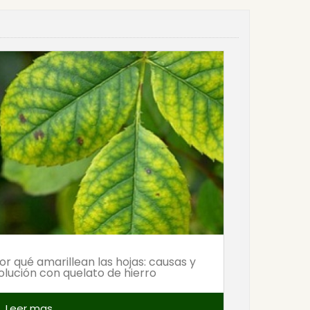
or qué amarillean las hojas: causas y
olución con quelato de hierro
Leer mas
ch