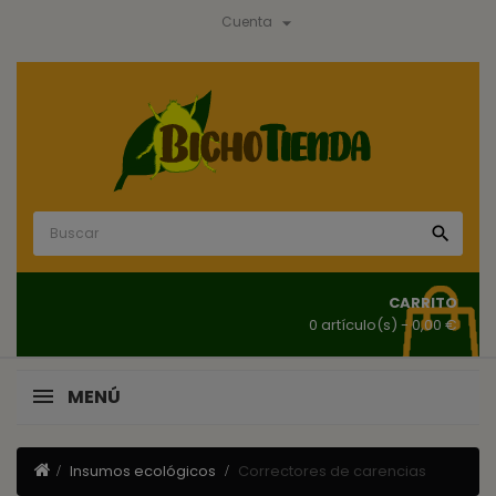

Cuenta

CARRITO
0 artículo(s)
- 0,00 €
MENÚ
Insumos ecológicos
Correctores de carencias