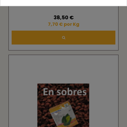
Quelato de hierro 6% EDDHA 4,2% o-o en 5Kg
38,50 €
7,70 € por Kg