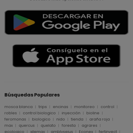
Búsquedas Populares
mosca blanca
trips
encinas
monitoreo
control
robles
control biologico
inyección
bioline
feromonas
biologico
nido
tienda
araña roja
max
quercus
quelato
foresta
agrares
ecologico
xilemax
amblyseius
Econex
fertinyect