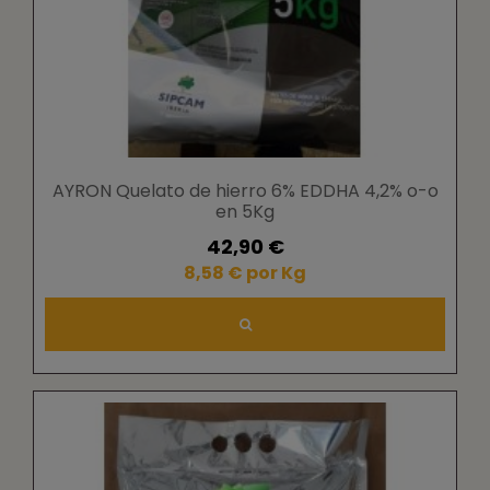
AYRON Quelato de hierro 6% EDDHA 4,2% o-o
en 5Kg
42,90 €
8,58 € por Kg