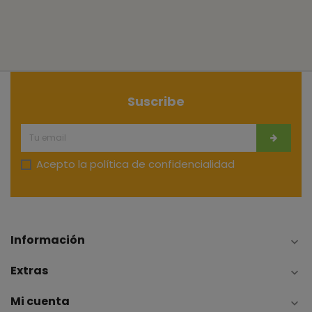
Suscribe
Acepto la
política de confidencialidad
Información

Extras

Mi cuenta
