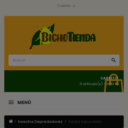

Cuenta

CARRITO
0 artículo(s)
- 0,00 €
MENÚ
Insectos Depredadores
Adalia bipunctata