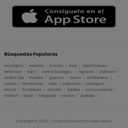
Búsquedas Populares
ecologico
encinas
Econex
max
alcornoques
fertinyect
trips
control biologico
agrares
palmera
araña roja
foresta
quercus
hierro
amblyseius
robles
feromonas
nido
inyección
biologico
tienda
monitoreo
xilemax
eddha
mosca blanca
control
dosis
fungicida
bioline
quelato
Copyright © 2023 - Todos los derechos reservados.