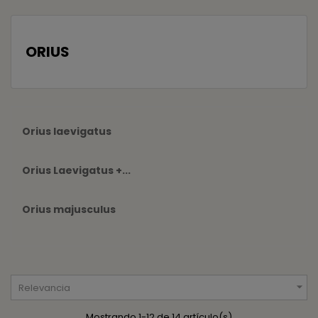
ORIUS
Orius laevigatus
Orius Laevigatus +...
Orius majusculus

Relevancia
Mostrando 1-12 de 14 artículo(s)