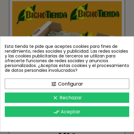
Esta tienda te pide que aceptes cookies para fines de
rendimiento, redes sociales y publicidad. Las redes sociales
y las cookies publicitarias de terceros se utilizan para
ofrecerte funciones de redes sociales y anuncios
personalizados. ¿Aceptas estas cookies y el procesamiento
de datos personales involucrados?
Configurar
tune
Rechazar
clear
Aceptar
done_all
PLANTA Lobularia maritima + Orius
(biopropagada)