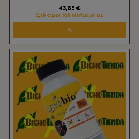
43,89 €
2,19 € por 100 ninfas orius