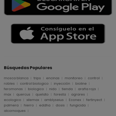
Búsquedas Populares
mosca blanca
trips
encinas
monitoreo
control
robles
control biologico
inyección
bioline
feromonas
biologico
nido
tienda
araña roja
max
quercus
quelato
foresta
agrares
ecologico
xilemax
amblyseius
Econex
fertinyect
palmera
hierro
eddha
dosis
fungicida
alcornoques