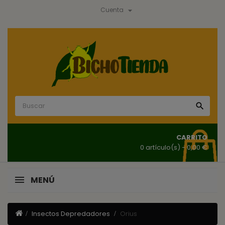

Cuenta

CARRITO
0 artículo(s)
- 0,00 €
MENÚ
Insectos Depredadores
Orius