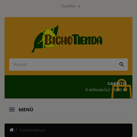

Cuenta

CARRITO
0 artículo(s)
- 0,00 €
MENÚ
Contáctenos