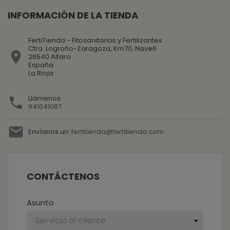
INFORMACIÓN DE LA TIENDA
FertiTienda - Fitosanitarios y Fertilizantes
Ctra. Logroño-Zaragoza, Km70, Nave6

26540 Alfaro
España
La Rioja
Llámenos:

941041087

Envíanos un:
fertitienda@fertitienda.com
CONTÁCTENOS
Asunto