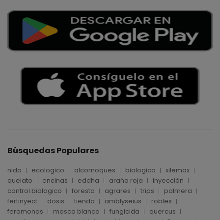
Búsquedas Populares
nido
ecologico
alcornoques
biologico
xilemax
quelato
encinas
eddha
araña roja
inyección
control biologico
foresta
agrares
trips
palmera
fertinyect
dosis
tienda
amblyseius
robles
feromonas
mosca blanca
fungicida
quercus