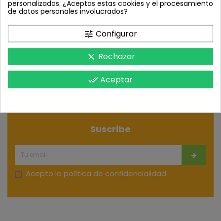
personalizados. ¿Aceptas estas cookies y el procesamiento
de datos personales involucrados?
Configurar
tune
Rechazar
clear
Aceptar
done_all
Suscribe
Acepto la
política de confidencialidad