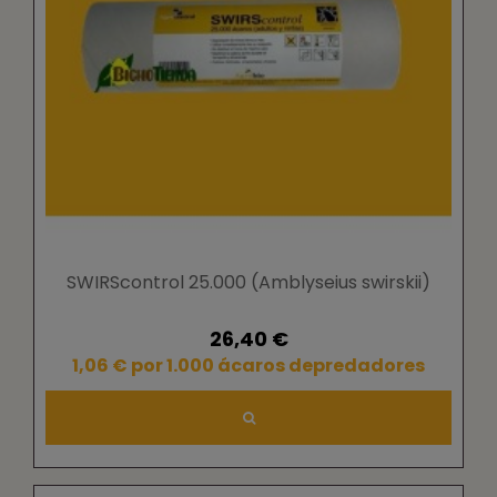
SWIRScontrol 25.000 (Amblyseius swirskii)
26,40 €
1,06 € por 1.000 ácaros depredadores