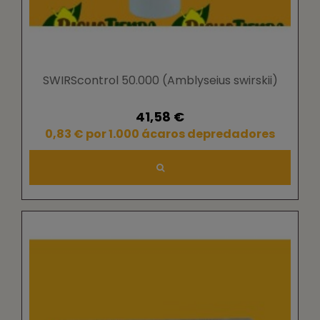
SWIRScontrol 50.000 (Amblyseius swirskii)
41,58 €
0,83 € por 1.000 ácaros depredadores