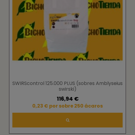
SWIRScontrol 125.000 PLUS (sobres Amblyseius
swirski)
116,94 €
0,23 € por sobre 250 ácaros