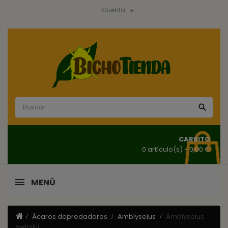

Cuenta

CARRITO
0 artículo(s)
- 0,00 €
MENÚ
Ácaros depredadores
Amblyseius
Amblyseius
swirskii