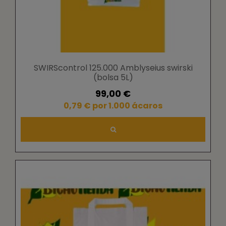
SWIRScontrol 125.000 Amblyseius swirski
(bolsa 5L)
99,00 €
0,79 € por 1.000 ácaros