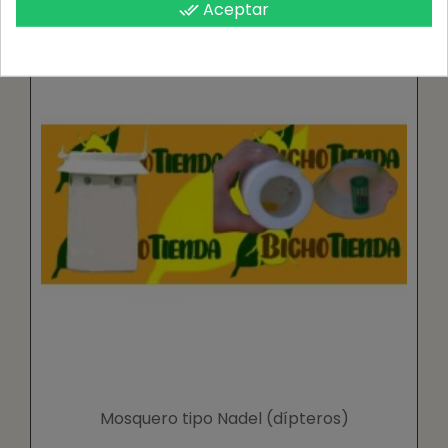
Aceptar
done_all
Mosquero tipo Nadel (dípteros)