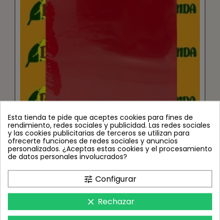
Esta tienda te pide que aceptes cookies para fines de
rendimiento, redes sociales y publicidad. Las redes sociales
y las cookies publicitarias de terceros se utilizan para
Horiver 20x25 rojo (22 láminas) Trampas
ofrecerte funciones de redes sociales y anuncios
adhesivas
personalizados. ¿Aceptas estas cookies y el procesamiento
de datos personales involucrados?
11,99 €
Configurar
tune
Rechazar
clear