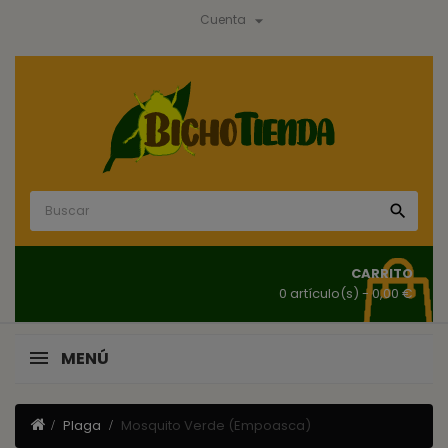

Cuenta

CARRITO
0 artículo(s)
- 0,00 €
MENÚ
Plaga
Mosquito Verde (Empoasca)