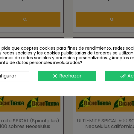
e pide que aceptes cookies para fines de rendimiento, redes soci
s redes sociales y las cookies publicitarias de terceros se utiliza
ciones de redes sociales y anuncios personalizados. ¿Aceptas e
ento de datos personales involucrados?
figurar
Rechazar
Ac
clear
done_all
-mite SPICAL (Spical plus)
ULTI-MITE SPICAL 500 S
100 sobres Neoseiulus
Neoseiulus californic
californicus 10000