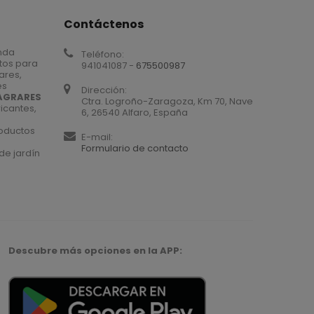
Contáctenos
nda
Teléfono:
tos para
941041087 -
675500987
iares,
es
Dirección:
AGRARES
Ctra. Logroño-Zaragoza, Km 70, Nave
icantes,
6, 26540 Alfaro, España
roductos
E-mail:
Formulario de contacto
de jardín
Descubre más opciones en la APP: