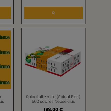
o
Spical ulti-mite (Spical Plus)
us
500 sobres Neoseiulus
californicus 50000
198,00 €