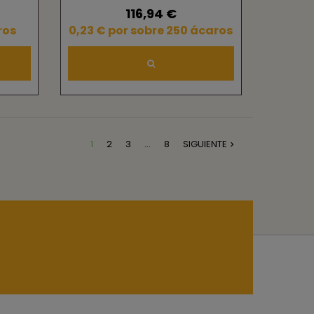
116,94 €
ros
0,23 € por sobre 250 ácaros
1
2
3
…
8
SIGUIENTE
