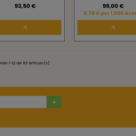
californicus)
93,50 €
99,00 €
0,79 € por 1.000 áca
do 1-12 de 92 artículo(s)