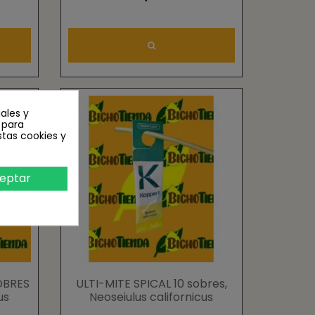
ales y
n para
stas cookies y
eptar
OBRES
ULTI-MITE SPICAL 10 sobres,
us
Neoseiulus californicus