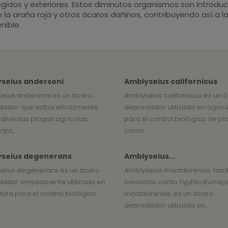
gidos y exteriores. Estos diminutos organismos son introduc
la araña roja y otros ácaros dañinos, contribuyendo así a l
nible.
seius andersoni
Amblyseius californicus
eius andersoni es un ácaro
Amblyseius californicus es un 
ador que actúa eficazmente
depredador utilizado en agricu
 diversas plagas agrícolas,
para el control biológico de p
ips,...
como...
seius degenerans
Amblyseius...
eius degenerans es un ácaro
Amblyseius montdorensis, tam
ador ampliamente utilizado en
conocido como Typhlodromip
tura para el control biológico
montdorensis, es un ácaro
depredador utilizado en...