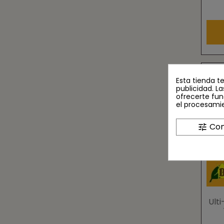
Esta tienda t
publicidad. La
ofrecerte fun
el procesami
Con
tune
Ulti