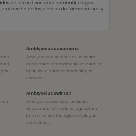
idos en los cultivos para combatir plagas
a protección de las plantas de forma natural y
Amblyseius cucumeris
ácaro
Amblyseius cucumeris es un ácaro
ltura
depredador ampliamente utilizado en
lagas
agricultura para controlar plagas
como los...
Amblyseius swirskii
bién
Amblyseius swirskii es un ácaro
s
depredador utilizado en agricultura
para el control biológico de plagas
como trips,...