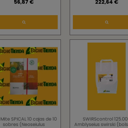
56,87 €
222,64 €
-Mite SPICAL 10 cajas de 10
SWIRScontrol 125.0
sobres (Neoseiulus
Amblyseius swirski (bols