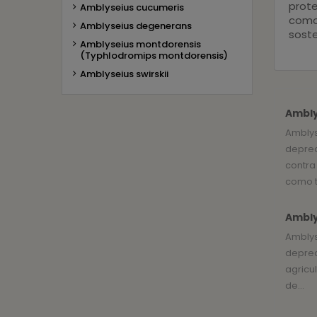
prote
Amblyseius cucumeris
como 
Amblyseius degenerans
soste
Amblyseius montdorensis
(Typhlodromips montdorensis)
Amblyseius swirskii
Ambly
Amblys
depred
contra
como tr
Ambly
Amblys
depred
agricul
de...