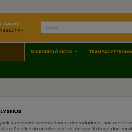
LLÁMENOS:
941041087
Y
MICROBIOLÓGICOS
TRAMPAS Y FEROM
LYSEIUS
yseius, conocidos como
ácaros depredadores
, son aliados 
ultura
. Su eficacia en el control de ácaros fitófagos los con