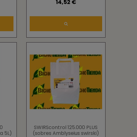
14,52 €
00
SWIRScontrol 125.000 PLUS
a 5L)
(sobres Amblyseius swirski)