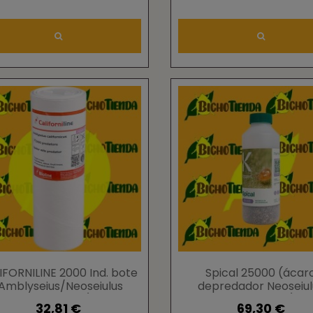
IFORNILINE 2000 Ind. bote
Spical 25000 (ácar
Amblyseius/Neoseiulus
depredador Neoseiul
californicus)
Californicus)
32,81 €
69,30 €