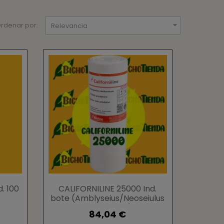

rdenar por:
Relevancia
. 100
CALIFORNILINE 25000 Ind.
bote (Amblyseius/Neoseiulus
lus
californicus)
84,04 €