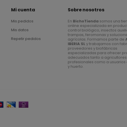
Mi cuenta
Sobre nosotros
Mis pedidos
En
BichoTienda
somos una tie
online especializada en produc
Mis datos
control biológico, insectos auxil
trampas, feromonas y solucion
Repetir pedidos
agrícolas. Formamos parte de
IBERIA SL
y trabajamos con fabr
proveedores y biofábricas
especializadas para ofrecer p
adecuados tanto a agricultores
profesionales como a usuarios 
y huerto.