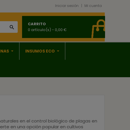
Iniciar sesión
Mi cuenta
CARRITO

0 artículo(s)
- 0,00 €
ONAS
INSUMOS ECO
naturales en el
control biológico de plagas en
vierte en una opción popular en cultivos