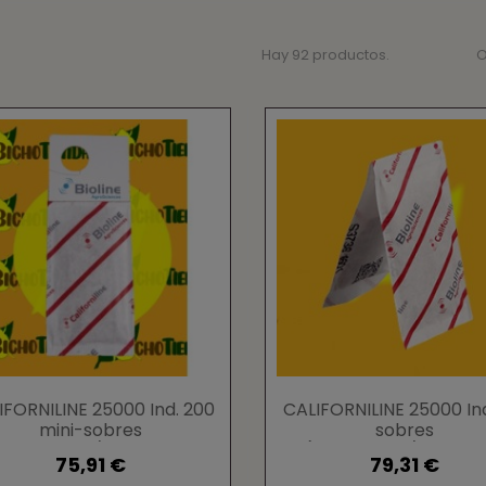
Hay 92 productos.
O
IFORNILINE 25000 Ind. 200
CALIFORNILINE 25000 Ind
mini-sobres
sobres
Amblyseius/Neoseiulus
(Amblyseius/Neoseiu
75,91 €
79,31 €
californicus)
californicus)