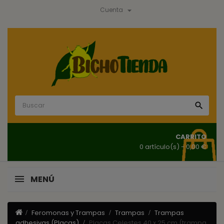

Cuenta

CARRITO
0 artículo(s)
- 0,00 €
MENÚ
Feromonas y Trampas
Trampas
Trampas
adhesivas (Placas)
Placas Celestes 40 x 25 cm (trampa