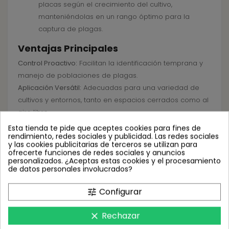
placas según el crecimiento del cultivo,
manteniéndolas en un rango óptimo para la
captura de plagas.
Ventajas Principales
Control Proactivo:
Facilitan la identificación temprana y
manejo de poblaciones de plagas.
Aplicación Versátil:
Adecuadas para una variedad de
cultivos y entornos, tanto en espacios cerrados como al
aire libre.
Instalación Sencilla:
Su tamaño y sistema de suspensión
Esta tienda te pide que aceptes cookies para fines de
rendimiento, redes sociales y publicidad. Las redes sociales
integrado simplifican el proceso de colocación,
y las cookies publicitarias de terceros se utilizan para
ahorrando tiempo y esfuerzo.
ofrecerte funciones de redes sociales y anuncios
personalizados. ¿Aceptas estas cookies y el procesamiento
Preguntas Frecuentes
de datos personales involucrados?
¿Estas placas afectan a los insectos beneficiosos?
Configurar
tune
Aunque están diseñadas para atraer específicamente a
Rechazar
clear
las plagas, es posible que atrapen algunos insectos