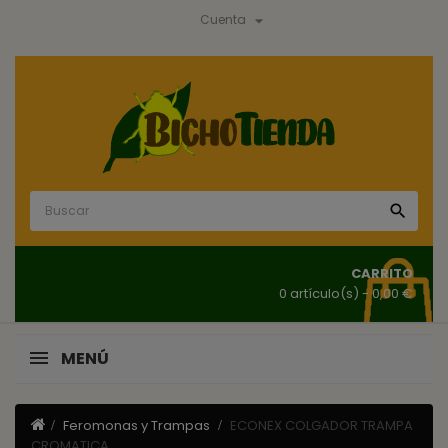

Cuenta

CARRITO
0 artículo(s)
- 0,00 €
MENÚ
Feromonas y Trampas
ECONEX COLGADOR TRAMPA
CROMATICA