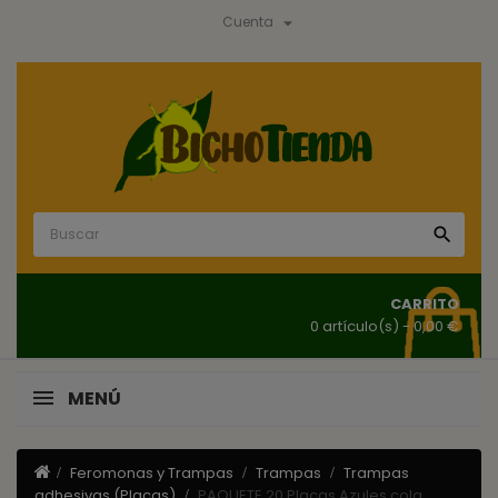

Cuenta

CARRITO
0 artículo(s)
- 0,00 €
MENÚ
Feromonas y Trampas
Trampas
Trampas
adhesivas (Placas)
PAQUETE 20 Placas Azules cola