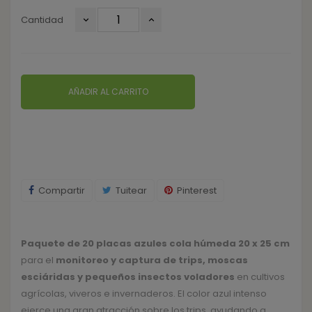
Cantidad
AÑADIR AL CARRITO
Compartir
Tuitear
Pinterest
Paquete de 20 placas azules cola húmeda 20 x 25 cm
para el
monitoreo y captura de trips, moscas
esciáridas y pequeños insectos voladores
en cultivos
agrícolas, viveros e invernaderos. El color azul intenso
ejerce una gran atracción sobre los trips, ayudando a