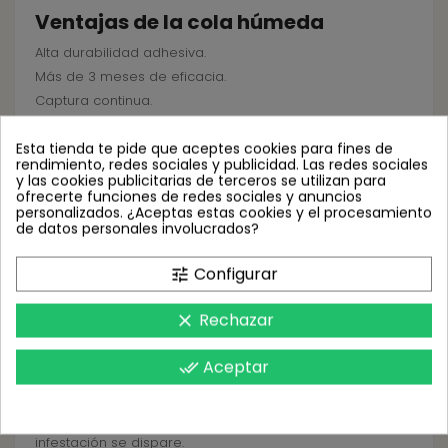
Ventajas de la cola húmeda
Alta durabilidad adhesiva.
Más de 3 meses de eficacia.
Captura continua.
Gran eficacia frente a trips.
Esta tienda te pide que aceptes cookies para fines de
Menor frecuencia de sustitución.
rendimiento, redes sociales y publicidad. Las redes sociales
y las cookies publicitarias de terceros se utilizan para
Importancia del monitoreo de trips
ofrecerte funciones de redes sociales y anuncios
personalizados. ¿Aceptas estas cookies y el procesamiento
Los trips son plagas difíciles de controlar debido a:
de datos personales involucrados?
Su pequeño tamaño.
Configurar
tune
Alta movilidad.
Rápida reproducción.
Rechazar
clear
Daños directos sobre hojas y frutos.
Capacidad de transmisión de virus.
Aceptar
done_all
Las placas azules permiten detectar rápidamente
aumentos de población y actuar antes de que la
infestación se dispare.