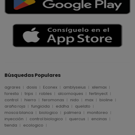
Búsquedas Populares
agrares
dosis
Econex
amblyseius
xilemax
foresta
trips
robles
alcornoques
fertinyect
control
hierro
feromonas
nido
max
bioline
araña roja
fungicida
eddha
quelato
mosca blanca
biologico
palmera
monitoreo
inyección
control biologico
quercus
encinas
tienda
ecologico