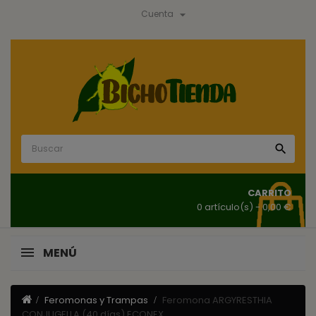

Cuenta

CARRITO
0 artículo(s)
- 0,00 €
MENÚ
Feromonas y Trampas
Feromona ARGYRESTHIA
CONJUGELLA (40 días) ECONEX