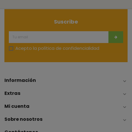
Suscribe
Acepto la
política de confidencialidad
Información

Extras

Mi cuenta

Sobre nosotros
