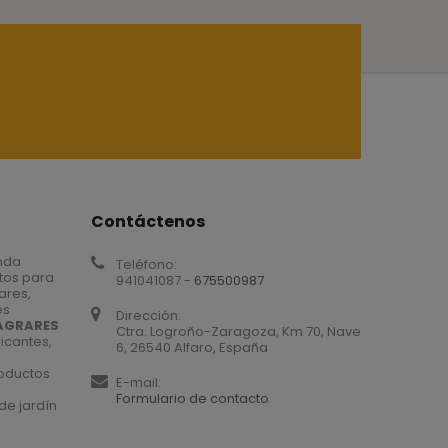
Contáctenos
nda
Teléfono:
tos para
941041087 -
675500987
iares,
es
Dirección:
AGRARES
Ctra. Logroño-Zaragoza, Km 70, Nave
icantes,
6, 26540 Alfaro, España
roductos
E-mail:
Formulario de contacto
de jardín