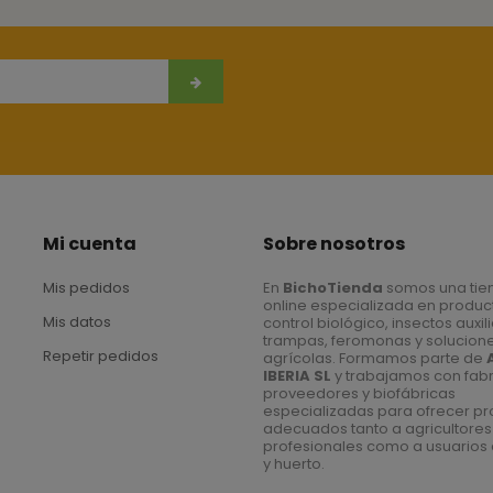
Mi cuenta
Sobre nosotros
Mis pedidos
En
BichoTienda
somos una tie
online especializada en produc
Mis datos
control biológico, insectos auxil
trampas, feromonas y solucion
Repetir pedidos
agrícolas. Formamos parte de
IBERIA SL
y trabajamos con fabr
proveedores y biofábricas
especializadas para ofrecer p
adecuados tanto a agricultores
profesionales como a usuarios 
y huerto.