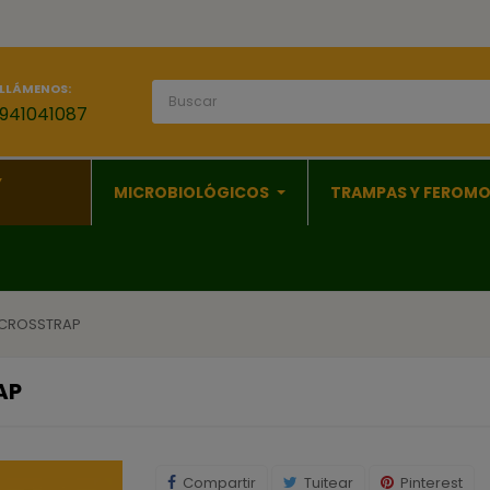
LLÁMENOS:
941041087
Y
MICROBIOLÓGICOS
TRAMPAS Y FEROM
 CROSSTRAP
AP
Compartir
Tuitear
Pinterest