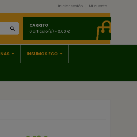
Iniciar sesión
Mi cuenta
CARRITO

0 artículo(s)
- 0,00 €
ONAS
INSUMOS ECO