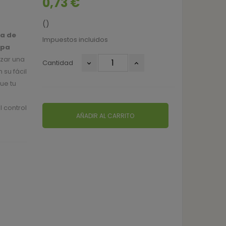
0,73 €
()
a de
Impuestos incluidos
mpa
izar una
Cantidad
su fácil
ue tu
 control
AÑADIR AL CARRITO