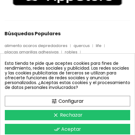
Búsquedas Populares
alimento acaros depredadores
quercus
life
placas amarillas adhesivas
robles
placas azules adhesivas
placas cola húmeda
encinas
Esta tienda te pide que aceptes cookies para fines de
trampas adhesivas agricultura
alcornoques
rendimiento, redes sociales y publicidad. Las redes sociales
alimento swirskii
foresta
trampas trips
max
y las cookies publicitarias de terceros se utilizan para
control trips invernadero
control biológico preventivo
ofrecerte funciones de redes sociales y anuncios
personalizados. ¿Aceptas estas cookies y el procesamiento
captura trips
placas esciáridas
de datos personales involucrados?
placas cromáticas amarillas
placas trips
profesional
jeringa
trampas mosca blanca
control mosca blanca
Configurar
tune
captura pulgón alado
placas cromaticas azules
bugline
huevos ácaros presa
Rechazar
clear
Aceptar
done_all