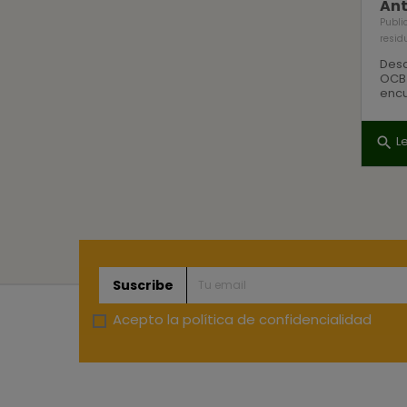
Ant
Publi
resid
Desc
OCB 
encu
L
search
Suscribe
Acepto la
política de confidencialidad