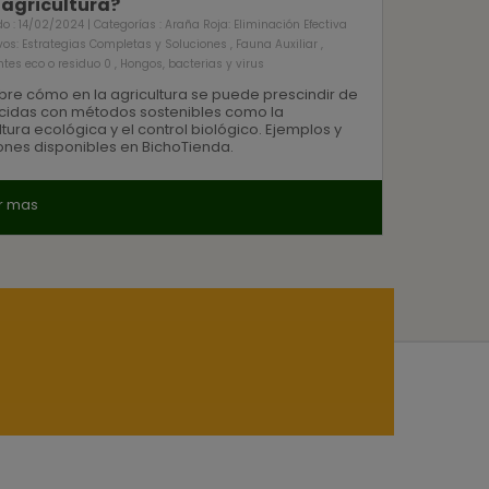
 agricultura?
o : 14/02/2024 | Categorías :
Araña Roja: Eliminación Efectiva
vos: Estrategias Completas y Soluciones
,
Fauna Auxiliar
,
antes eco o residuo 0
,
Hongos, bacterias y virus
re cómo en la agricultura se puede prescindir de
cidas con métodos sostenibles como la
ltura ecológica y el control biológico. Ejemplos y
ones disponibles en BichoTienda.
r mas