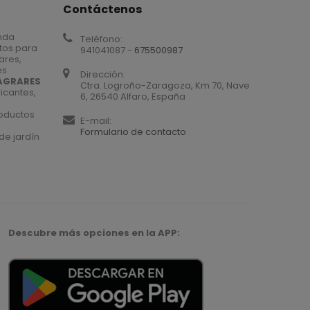
Contáctenos
nda
Teléfono:
tos para
941041087 -
675500987
iares,
es
Dirección:
AGRARES
Ctra. Logroño-Zaragoza, Km 70, Nave
icantes,
6, 26540 Alfaro, España
roductos
E-mail:
Formulario de contacto
de jardín
Descubre más opciones en la APP: