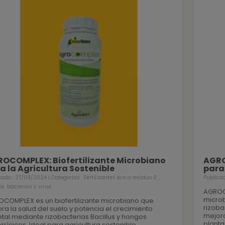
OCOMPLEX: Biofertilizante Microbiano
AGRO
a la Agricultura Sostenible
para
cado : 27/09/2024 | Categorías :
Fertilizantes eco o residuo 0
,
Publica
s, bacterias y virus
AGROCO
micro
COMPLEX es un biofertilizante microbiano que
rizoba
ra la salud del suelo y potencia el crecimiento
mejora
tal mediante rizobacterias Bacillus y hongos
planta
rrícicos. Ideal para agricultura sostenible.