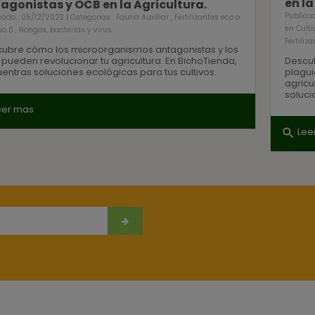
en la
agonistas y OCB en la Agricultura.
Publicad
cado : 05/12/2023 | Categorías :
Fauna Auxiliar
,
Fertilizantes eco o
en Culti
uo 0
,
Hongos, bacterias y virus
Fertiliz
ubre cómo los microorganismos antagonistas y los
pueden revolucionar tu agricultura. En BichoTienda,
Descub
entras soluciones ecológicas para tus cultivos.
plagui
agricu
soluci
eer mas
Lee
search