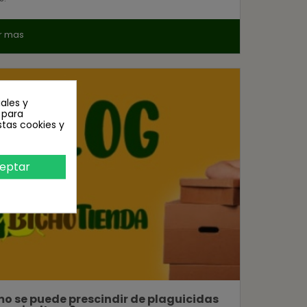
r mas
ales y
n para
stas cookies y
eptar
o se puede prescindir de plaguicidas