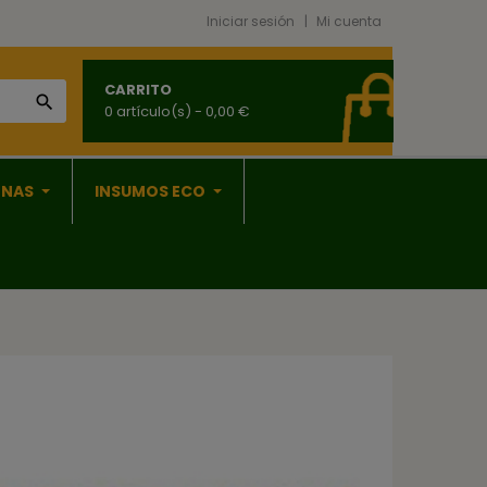
Iniciar sesión
Mi cuenta
CARRITO

0 artículo(s)
- 0,00 €
ONAS
INSUMOS ECO