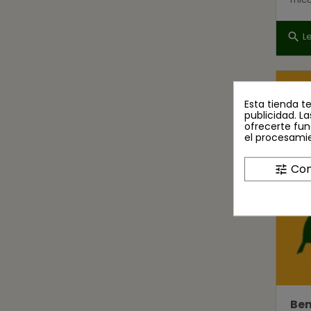
L
search
Esta tienda t
publicidad. La
ofrecerte fun
el procesami
Con
tune
Ben