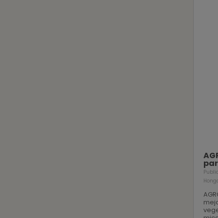
AGR
par
Publi
Hongo
AGRO
mejo
vege
mico