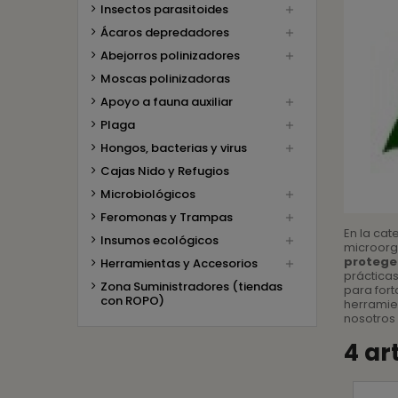
Insectos parasitoides

Ácaros depredadores

Abejorros polinizadores

Moscas polinizadoras
Apoyo a fauna auxiliar

Plaga

Hongos, bacterias y virus

Cajas Nido y Refugios
Microbiológicos

Feromonas y Trampas

En la cat
Insumos ecológicos

microorg
protege
Herramientas y Accesorios

prácticas
Zona Suministradores (tiendas
para fort
con ROPO)
herramie
nosotros 
4 ar