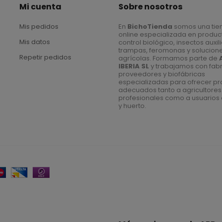
Mi cuenta
Sobre nosotros
Mis pedidos
En
BichoTienda
somos una tie
online especializada en produc
Mis datos
control biológico, insectos auxil
trampas, feromonas y solucion
Repetir pedidos
agrícolas. Formamos parte de
IBERIA SL
y trabajamos con fabr
proveedores y biofábricas
especializadas para ofrecer p
adecuados tanto a agricultores
profesionales como a usuarios 
y huerto.