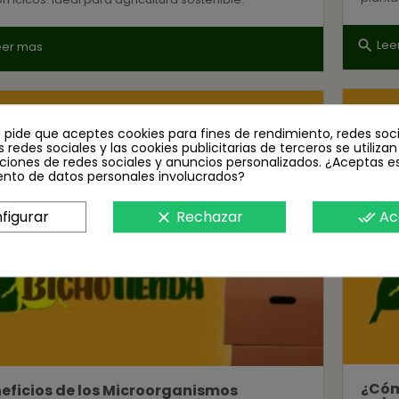
Lee
search
eer mas
e pide que aceptes cookies para fines de rendimiento, redes soci
s redes sociales y las cookies publicitarias de terceros se utiliza
ciones de redes sociales y anuncios personalizados. ¿Aceptas e
ento de datos personales involucrados?
figurar
Rechazar
Ac
clear
done_all
¿Cóm
eficios de los Microorganismos