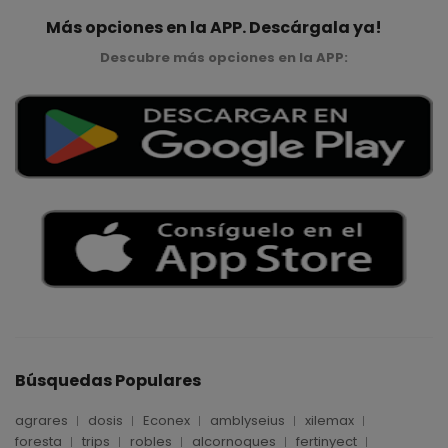
Más opciones en la APP. Descárgala ya!
Descubre más opciones en la APP:
Búsquedas Populares
agrares
dosis
Econex
amblyseius
xilemax
foresta
trips
robles
alcornoques
fertinyect