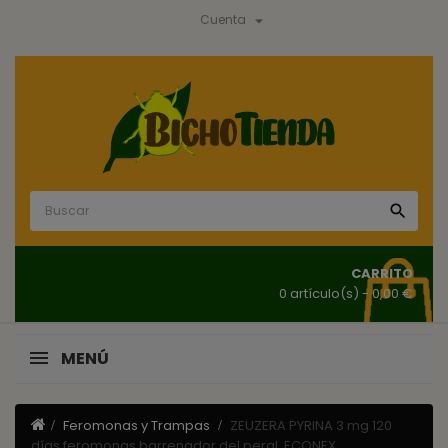

Cuenta

CARRITO
0 artículo(s)
- 0,00 €
MENÚ
Feromonas y Trampas
ZEUZERA PYRINA 3 mg 120
días feromonas barrenador del peral, ECONEX