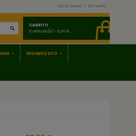
Iniciar sesión
Mi cuenta
CARRITO

0 artículo(s)
- 0,00 €
ONAS
INSUMOS ECO