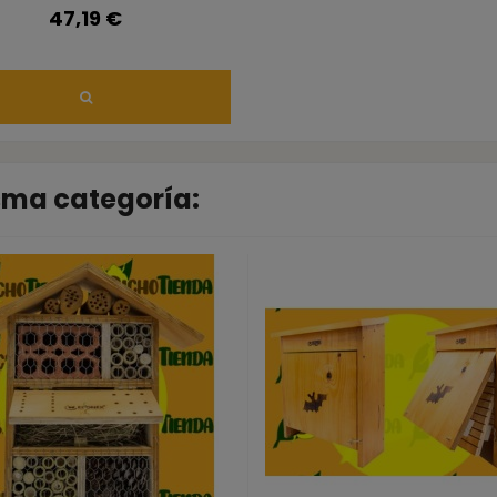
47,19 €
isma categoría: