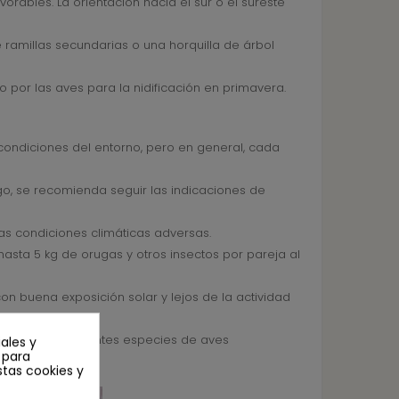
rables. La orientación hacia el sur o el sureste
e ramillas secundarias o una horquilla de árbol
o por las aves para la nidificación en primavera.
ondiciones del entorno, pero en general, cada
o, se recomienda seguir las indicaciones de
las condiciones climáticas adversas.
asta 5 kg de orugas y otros insectos por pareja al
on buena exposición solar y lejos de la actividad
resencia de diferentes especies de aves
ales y
n para
stas cookies y