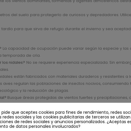
ite los vientos dominantes, tormentas y agentes atmosféricos desfavo
metros del suelo para protegerlo de curiosos y depredadores. Utilic
o tardío para que sirva de refugio durante el invierno y sea aceptad
?
La capacidad de ocupación puede variar según la especie y las c
a temporada de cría.
 los nidales?
No se requiere experiencia especializada. Sin embarg
ales.
 nidales están fabricados con materiales duraderos y resistentes a 
as aves regulan las poblaciones de insectos nocivos, consumiendo h
 ecológico y la reducción de plagas.
dal?
Busque áreas protegidas de vientos fuertes y precipitaciones, c
s aves.
?
Sí, la instalación de varios nidales promueve la diversidad y la p
e pide que aceptes cookies para fines de rendimiento, redes soci
s redes sociales y las cookies publicitarias de terceros se utiliza
as.
ciones de redes sociales y anuncios personalizados. ¿Aceptas e
ento de datos personales involucrados?