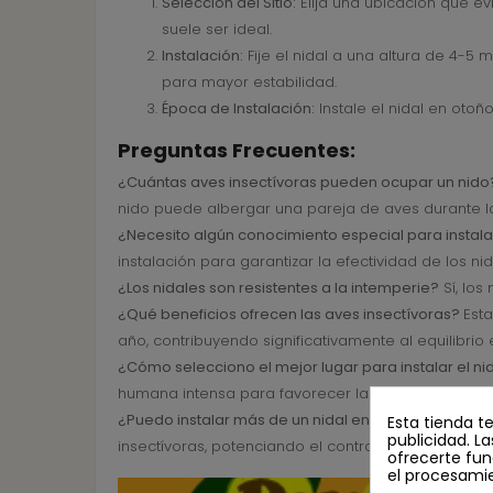
Selección del Sitio:
Elija una ubicación que ev
suele ser ideal.
Instalación:
Fije el nidal a una altura de 4-5 
para mayor estabilidad.
Época de Instalación:
Instale el nidal en otoñ
Preguntas Frecuentes:
¿Cuántas aves insectívoras pueden ocupar un nido
nido puede albergar una pareja de aves durante l
¿Necesito algún conocimiento especial para instalar
instalación para garantizar la efectividad de los nid
¿Los nidales son resistentes a la intemperie?
Sí, los
¿Qué beneficios ofrecen las aves insectívoras?
Est
año, contribuyendo significativamente al equilibrio
¿Cómo selecciono el mejor lugar para instalar el ni
humana intensa para favorecer la ocupación de la
¿Puedo instalar más de un nidal en mi jardín o finca
Esta tienda t
publicidad. La
insectívoras, potenciando el control natural de plag
ofrecerte fun
el procesami