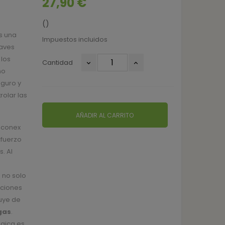
27,90 €
()
s una
Impuestos incluidos
 aves
 los
Cantidad
ño
eguro y
olar las
AÑADIR AL CARRITO
 Econex
sfuerzo
. Al
 no solo
aciones
uye de
gas
.
ógica es