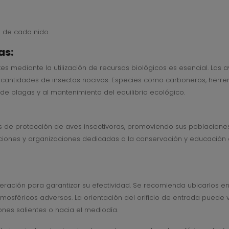
s de cada nido.
as:
ntes mediante la utilización de recursos biológicos es esencial. La
ntidades de insectos nocivos. Especies como carboneros, herrerill
l de plagas y al mantenimiento del equilibrio ecológico.
 de protección de aves insectívoras, promoviendo sus poblaciones 
tuciones y organizaciones dedicadas a la conservación y educación 
deración para garantizar su efectividad. Se recomienda ubicarlos en
tmosféricos adversos. La orientación del orificio de entrada puede 
nes salientes o hacia el mediodía.