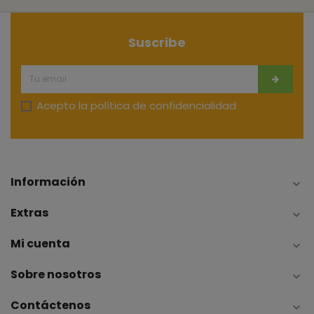
Suscribe
Acepto la
política de confidencialidad
Información

Extras

Mi cuenta

Sobre nosotros

Contáctenos
