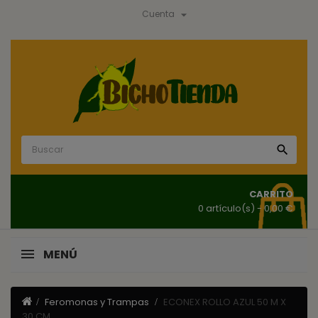

Cuenta

CARRITO
0 artículo(s)
- 0,00 €
MENÚ
Feromonas y Trampas
ECONEX ROLLO AZUL 50 M X
30 CM