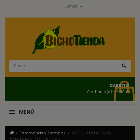

Cuenta

CARRITO
0 artículo(s)
- 0,00 €
MENÚ
Feromonas y Trampas
ECONEX HYDROECIA
XANTHENES 2 MG 40 DÍAS