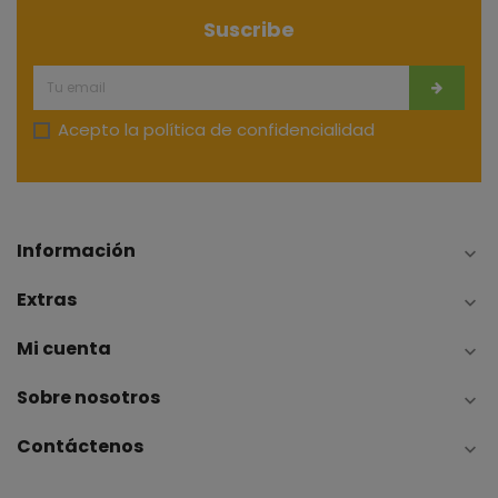
Suscribe
Acepto la
política de confidencialidad
Información

Extras

Mi cuenta

Sobre nosotros

Contáctenos
