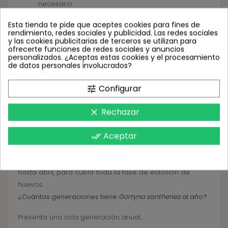
necesario.
Posicionamiento de la Trampa:
Ubique las trampas
Esta tienda te pide que aceptes cookies para fines de
rendimiento, redes sociales y publicidad. Las redes sociales
cerca de las plantaciones de alcachofa,
y las cookies publicitarias de terceros se utilizan para
especialmente donde se hayan observado
ofrecerte funciones de redes sociales y anuncios
personalizados. ¿Aceptas estas cookies y el procesamiento
síntomas o daños previamente.
de datos personales involucrados?
Preguntas Frecuentes
Configurar
tune
¿Cómo reconozco a
Gortyna xanthenes
?
Rechazar
clear
Los adultos tienen una envergadura de 50 mm, con alas
anteriores marrones y posteriores color crema.
Aceptar
done_all
¿Cuál es el mejor momento para instalar las trampas?
Desde octubre, al comenzar la aparición de los adultos,
hasta abril, para cubrir toda la fase de eclosión de
huevos.
¿Cuántas generaciones tiene
Gortyna xanthenes
al año?
Presenta una sola generación anual.