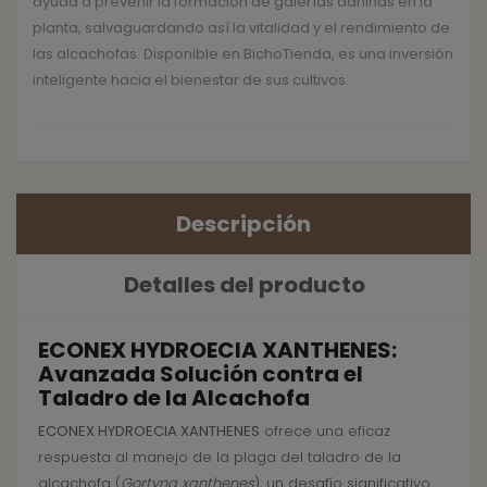
ayuda a prevenir la formación de galerías dañinas en la
planta, salvaguardando así la vitalidad y el rendimiento de
las alcachofas. Disponible en BichoTienda, es una inversión
inteligente hacia el bienestar de sus cultivos.
Descripción
Detalles del producto
ECONEX HYDROECIA XANTHENES:
Avanzada Solución contra el
Taladro de la Alcachofa
ECONEX HYDROECIA XANTHENES
ofrece una eficaz
respuesta al manejo de la plaga del taladro de la
alcachofa (
Gortyna xanthenes
), un desafío significativo