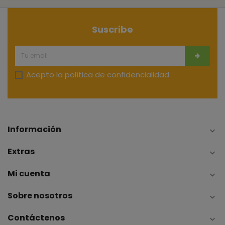
Suscribe
Acepto la
política de confidencialidad
Información

Extras

Mi cuenta

Sobre nosotros

Contáctenos
