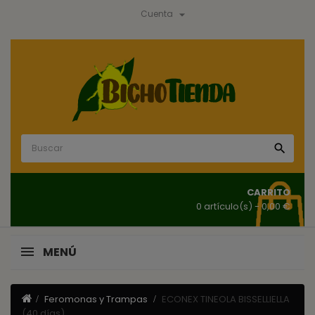

Cuenta

CARRITO
0 artículo(s)
- 0,00 €
MENÚ
Feromonas y Trampas
ECONEX TINEOLA BISSELLIELLA
(40 días)