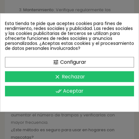
Mantenimiento:
Verifique regularmente las
trampas para evaluar la captura y reemplace el
Esta tienda te pide que aceptes cookies para fines de
difusor cada 40 días para garantizar su
rendimiento, redes sociales y publicidad. Las redes sociales
efectividad continua.
y las cookies publicitarias de terceros se utilizan para
ofrecerte funciones de redes sociales y anuncios
Preguntas Frecuentes
personalizados. ¿Aceptas estas cookies y el procesamiento
de datos personales involucrados?
¿Cómo funciona el difusor de feromona?
Configurar
tune
El difusor libera una feromona que imita el atrayente
natural de las hembras de Tineola bisselliella, atrayendo
Rechazar
clear
a los machos hacia la trampa donde quedan
capturados.
Aceptar
done_all
¿Qué hacer si las trampas se saturan rápidamente?
Si nota una captura abundante y rápida, considere
aumentar el número de trampas y verificarlas con
mayor frecuencia.
¿Este método es seguro para usar en hogares con
mascotas?