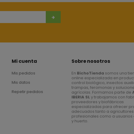
Mi cuenta
Sobre nosotros
Mis pedidos
En
BichoTienda
somos una tie
online especializada en produc
Mis datos
control biológico, insectos auxil
trampas, feromonas y solucion
Repetir pedidos
agrícolas. Formamos parte de
IBERIA SL
y trabajamos con fabr
proveedores y biofábricas
especializadas para ofrecer p
adecuados tanto a agricultores
profesionales como a usuarios 
y huerto.