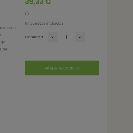
39,33 €
()
Impuestos incluidos
arbustos
s
Cantidad
ngo
s de
AÑADIR AL CARRITO