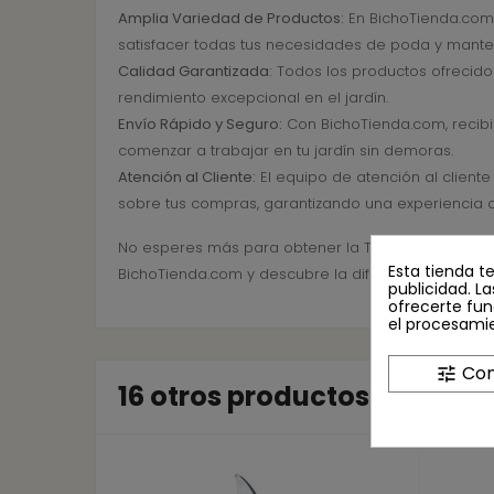
Amplia Variedad de Productos:
En BichoTienda.com 
satisfacer todas tus necesidades de poda y mante
Calidad Garantizada:
Todos los productos ofrecido
rendimiento excepcional en el jardín.
Envío Rápido y Seguro:
Con BichoTienda.com, recibi
comenzar a trabajar en tu jardín sin demoras.
Atención al Cliente:
El equipo de atención al client
sobre tus compras, garantizando una experiencia 
No esperes más para obtener la TIJERA KAMIKAZE DO
Esta tienda t
BichoTienda.com y descubre la diferencia que pue
publicidad. La
ofrecerte fun
el procesami
Con
tune
16 otros productos en la m