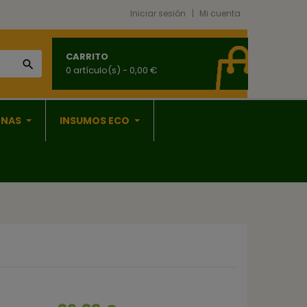
Iniciar sesión
Mi cuenta
CARRITO

0 artículo(s)
- 0,00 €
ONAS
INSUMOS ECO