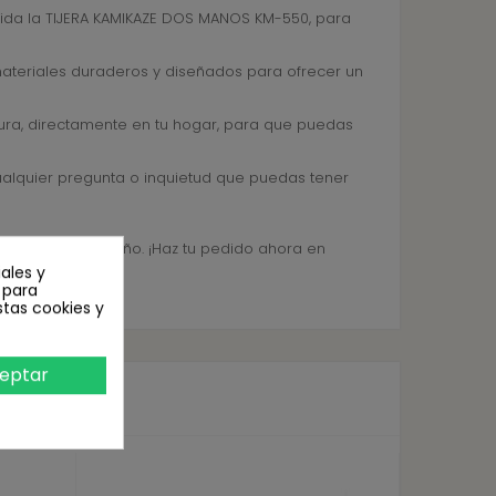
uida la TIJERA KAMIKAZE DOS MANOS KM-550, para
materiales duraderos y diseñados para ofrecer un
ra, directamente en tu hogar, para que puedas
ualquier pregunta o inquietud que puedas tener
urante todo el año. ¡Haz tu pedido ahora en
ales y
n para
stas cookies y
eptar