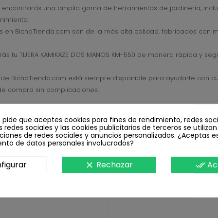
encontrarás una amplia gama de herramientas de jardinería, incl
nimiento.
s en BichoTienda.com son de la más alta calidad, fabricados con 
rás tu TIJERA KAMIKAZE DOS MANOS KM-550 de manera rápida y segu
e de BichoTienda.com está siempre disponible para ayudarte con c
de compra sin complicaciones.
S MANOS KM-550 y disfrutar de un jardín bien cuidado y hermoso d
e pide que aceptes cookies para fines de rendimiento, redes soci
de hacer en tus tareas de poda!
s redes sociales y las cookies publicitarias de terceros se utiliza
ciones de redes sociales y anuncios personalizados. ¿Aceptas e
ento de datos personales involucrados?
figurar
Rechazar
Ac
clear
done_all
isma categoría: