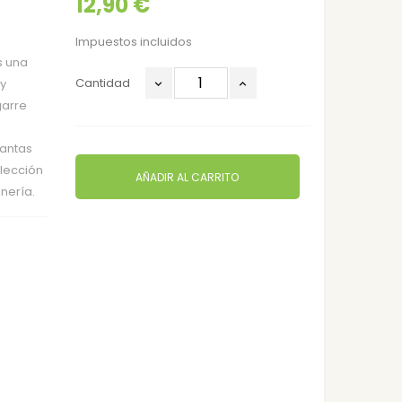
12,90 €
Impuestos incluidos
s una
Cantidad
y
garre
lantas
elección
AÑADIR AL CARRITO
nería.