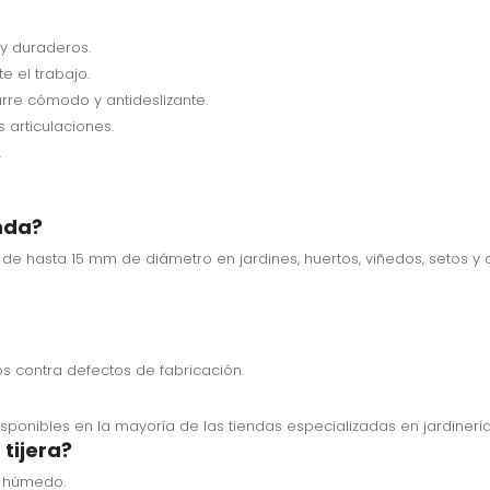
 y duraderos.
e el trabajo.
rre cómodo y antideslizante.
articulaciones.
.
nda?
 de hasta 15 mm de diámetro en jardines, huertos, viñedos, setos y 
os contra defectos de fabricación.
isponibles en la mayoría de las tiendas especializadas en jardinería 
tijera?
o húmedo.