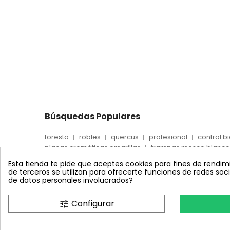
Búsquedas Populares
foresta
robles
quercus
profesional
control b
placas cromáticas amarillas
trampas mosca blanca
captura trips
trampas trips
placas cromaticas 
Esta tienda te pide que aceptes cookies para fines de rendimien
placas azules adhesivas
placas esciáridas
de terceros se utilizan para ofrecerte funciones de redes so
de datos personales involucrados?
Configurar
tune