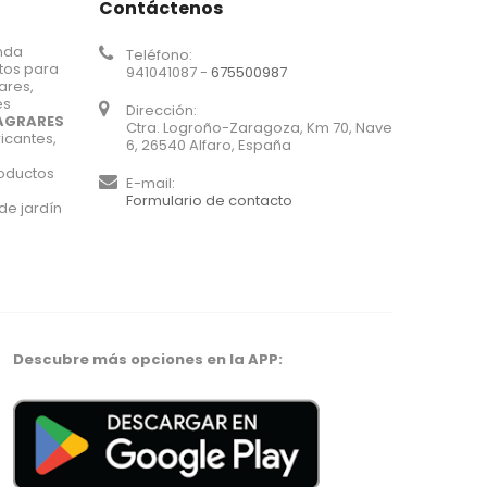
Contáctenos
nda
Teléfono:
tos para
941041087 -
675500987
iares,
es
Dirección:
AGRARES
Ctra. Logroño-Zaragoza, Km 70, Nave
icantes,
6, 26540 Alfaro, España
roductos
E-mail:
Formulario de contacto
de jardín
Descubre más opciones en la APP: