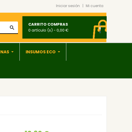
Iniciar sesión
Mi cuenta
CARRITO COMPRAS
search
0 artículo (s)
- 0,00 €
ONAS
INSUMOS ECO