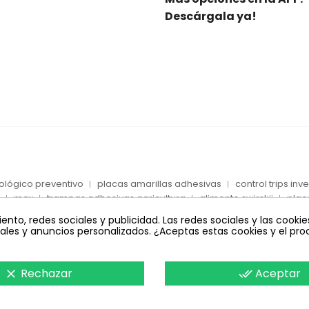
Descárgala ya!
iológico preventivo
placas amarillas adhesivas
control trips in
max
trampas adhesivas agricultura
alimento swirskii
plac
azules
life
encinas
huevos ácaros presa
alcornoques
to, redes sociales y publicidad. Las redes sociales y las cookies
ciales y anuncios personalizados. ¿Aceptas estas cookies y el p
Rechazar
Aceptar
clear
done_all
Copyright © 2023 - Todos los derechos reservados.