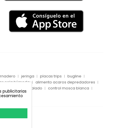
vernadero
jeringa
placas trips
bugline
as cola húmeda
alimento acaros depredadores
captura pulgón alado
control mosca blanca
 publicitarias
rocesamiento