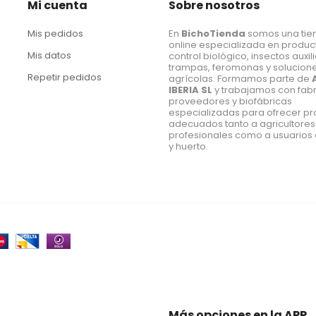
Mi cuenta
Sobre nosotros
Mis pedidos
En
BichoTienda
somos una tie
online especializada en produc
Mis datos
control biológico, insectos auxil
trampas, feromonas y solucion
Repetir pedidos
agrícolas. Formamos parte de
IBERIA SL
y trabajamos con fabr
proveedores y biofábricas
especializadas para ofrecer p
adecuados tanto a agricultores
profesionales como a usuarios 
y huerto.
Más opciones en la APP.