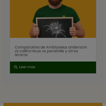
Comparativa de Amblyseius andersoni
vs californicus vs persimilis y otros
ácaros
Leer mas
search