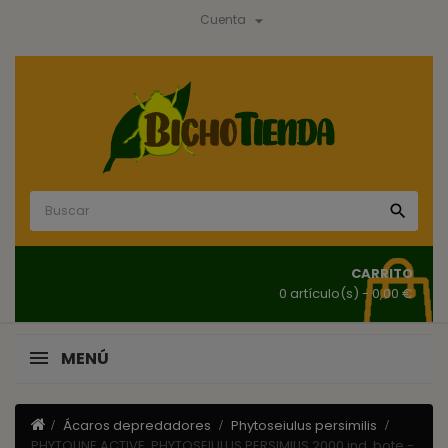

Cuenta

CARRITO
0 artículo(s)
- 0,00 €
MENÚ
Ácaros depredadores
Phytoseiulus persimilis
PHYTOLINE ACTIVE, PHYTOSEIULUS PERSIMILIS 2000 ind. bote -