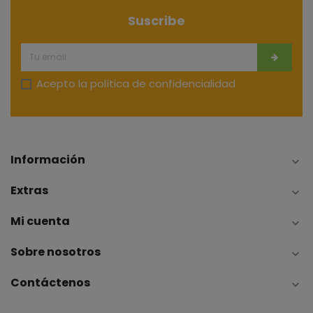
Suscribe
Acepto la
política de confidencialidad
Información

Extras

Mi cuenta

Sobre nosotros

Contáctenos
