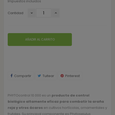
Impuestos incluidos
Cantidad
AÑADIR AL CARRITO
Compartir
Tuitear
Pinterest
PHYTOcontrol 10.000 es un
producto de control
biológico altamente eficaz para combatir la araña
roja y otros ácaros
en cultivos hortícolas, ornamentales y
frutales. Su principal componente es Phytoseiulus