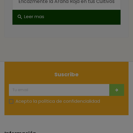
Eficazmente la Araña Roja en tus Cultivos
Leer mas
search
Suscribe
Acepto la
política de confidencialidad