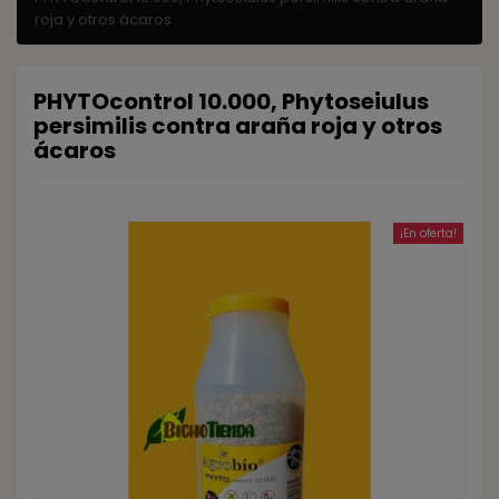
roja y otros ácaros
PHYTOcontrol 10.000, Phytoseiulus
persimilis contra araña roja y otros
ácaros
¡En oferta!