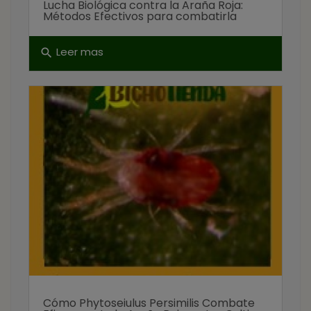
Lucha Biológica contra la Araña Roja:
Métodos Efectivos para combatirla
Leer mas
search
Cómo Phytoseiulus Persimilis Combate