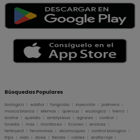
Búsquedas Populares
biologico
eddha
fungicida
inyección
palmera
mosca blanca
xilemax
quercus
ecologico
hierro
bioline
quelato
amblyseius
agrares
control
foresta
max
monitoreo
Econex
encinas
fertinyect
feromonas
alcornoques
control biologico
trips
nido
dosis
tienda
robles
araña roja