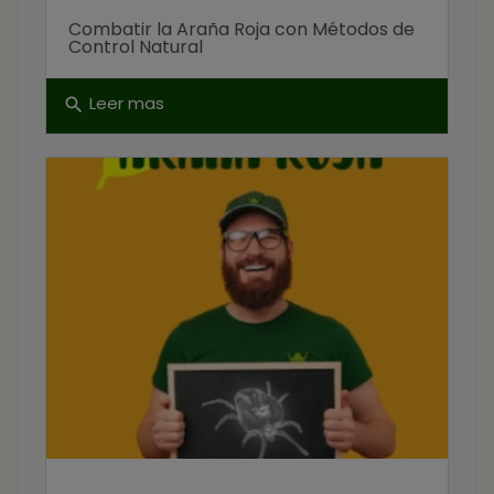
Combatir la Araña Roja con Métodos de
Control Natural
Leer mas
search