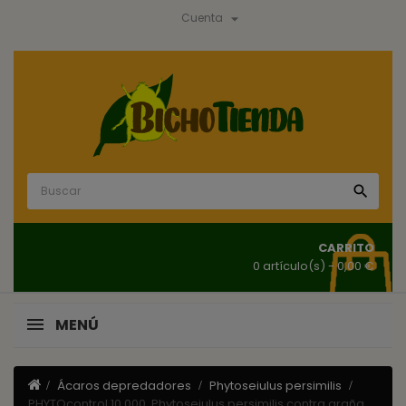

Cuenta

CARRITO
0 artículo(s)
- 0,00 €
MENÚ
Ácaros depredadores
Phytoseiulus persimilis
PHYTOcontrol 10.000, Phytoseiulus persimilis contra araña