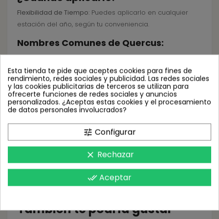
Flexibilidad de Tiempo
: Puedes aplicarlo en cualquier
estación del año, según tu conveniencia.
Nombres Comunes de Quercus:
Encina, Encino, Carrasca, Alcornoque, Quejigo,
Carrasquilla, Coscoja, Roble Borne, Tocorno, Tocío, Turco,
Esta tienda te pide que aceptes cookies para fines de
rendimiento, redes sociales y publicidad. Las redes sociales
Marrasca, Charrasco, Sardón, Xardón, Mataparda
.
y las cookies publicitarias de terceros se utilizan para
ofrecerte funciones de redes sociales y anuncios
En BichoTienda.com, tu árbol es nuestro compromiso.
personalizados. ¿Aceptas estas cookies y el procesamiento
de datos personales involucrados?
¡Cuidemos juntos de la naturaleza! ????????
Configurar
Visita nuestra tienda en línea y descubre Ynject FORESTA
tune
quercus max. ¡Haz tu pedido hoy mismo y dale a tus
Rechazar
quercus el impulso que merecen! ¡Compra aquí!
clear
Aceptar
done_all
También te podría gustar