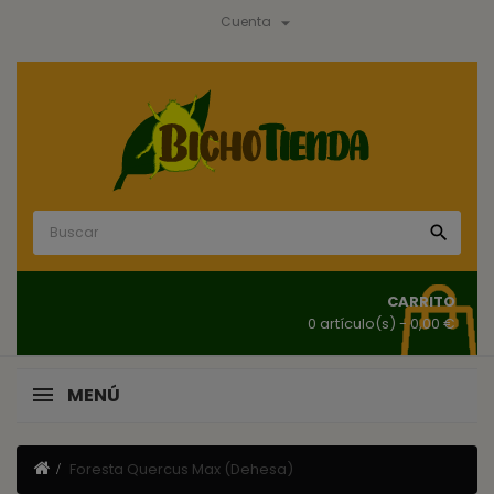

Cuenta

CARRITO
0 artículo(s)
- 0,00 €
MENÚ
Foresta Quercus Max (Dehesa)