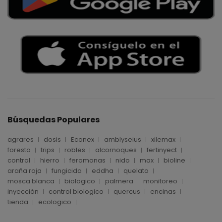
Búsquedas Populares
agrares
dosis
Econex
amblyseius
xilemax
foresta
trips
robles
alcornoques
fertinyect
control
hierro
feromonas
nido
max
bioline
araña roja
fungicida
eddha
quelato
mosca blanca
biologico
palmera
monitoreo
inyección
control biologico
quercus
encinas
tienda
ecologico