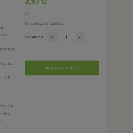
3,97 €
()
Impuestos incluidos
ida
r del
Cantidad
América
a banda
AÑADIR AL CARRITO
s 3,5
ntro de
llero,
n