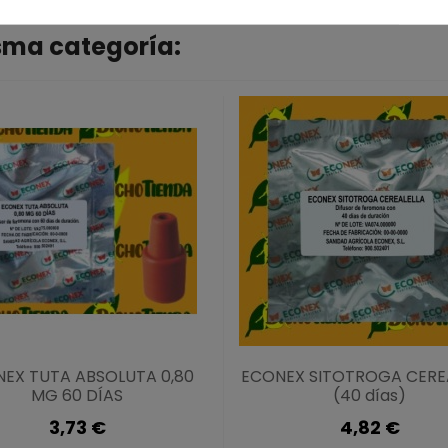
isma categoría:
EX TUTA ABSOLUTA 0,80
ECONEX SITOTROGA CERE
MG 60 DÍAS
(40 días)
3,73 €
4,82 €