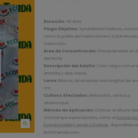
Duración:
40 días
Plaga Objetivo:
Synanthedon Exitiosa, conoc
como la polilla del melocotonero o barrenado
melocotón.
Área de Concentración:
Principalmente en 
del Norte.
Descripción del Adulto:
Color negro con un
amarilla y alas claras.
Larva:
Blanca, alcanzando una longitud de uno
cm.
Cultivos Afectados:
Melocotón, cereza y
albaricoque.
Método de Aplicación:
Colocar el difusor de
una trampa especializada, como el
Econex poli

Econex polillero verde o Eostrap
, disponibles e
BichoTienda.com.