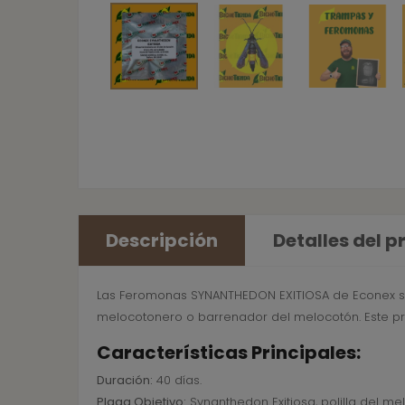
Descripción
Detalles del 
Las Feromonas SYNANTHEDON EXITIOSA de Econex son
melocotonero o barrenador del melocotón. Este pr
Características Principales:
Duración:
40 días.
Plaga Objetivo:
Synanthedon Exitiosa, polilla del me