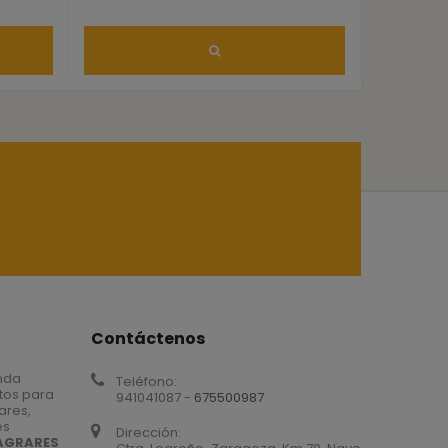
Contáctenos
nda
Teléfono:
tos para
941041087 -
675500987
iares,
es
Dirección:
AGRARES