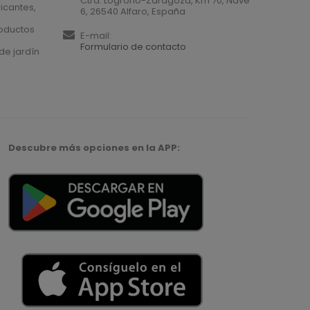
Ctra. Logroño-Zaragoza, Km 70, Nave
icantes,
6, 26540 Alfaro, España
roductos
E-mail:
Formulario de contacto
de jardín
Descubre más opciones en la APP: