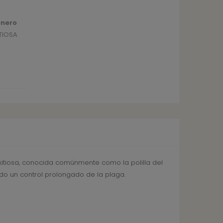
onero
TIOSA
itiosa, conocida comúnmente como la polilla del
o un control prolongado de la plaga.