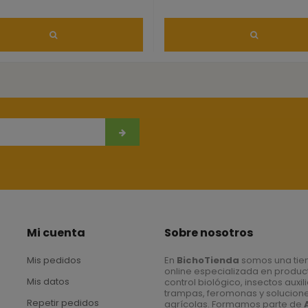
Mi cuenta
Sobre nosotros
Mis pedidos
En
BichoTienda
somos una tie
online especializada en produc
Mis datos
control biológico, insectos auxil
trampas, feromonas y solucion
Repetir pedidos
agrícolas. Formamos parte de