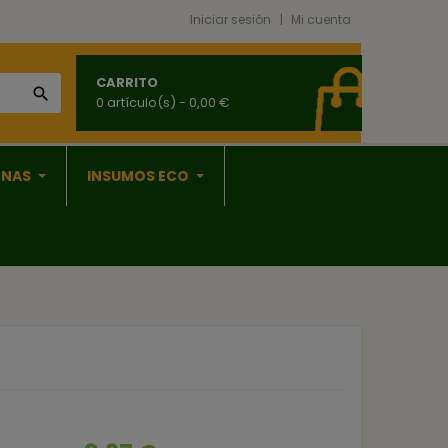
Iniciar sesión
Mi cuenta
CARRITO

0 artículo(s)
- 0,00 €
ONAS
INSUMOS ECO