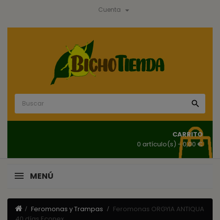

Cuenta

CARRITO
0 artículo(s)
- 0,00 €
MENÚ
Feromonas y Trampas
Feromonas ORGYIA ANTIQUA
40 días Econex