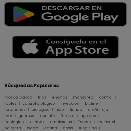
Búsquedas Populares
mosca blanca
trips
encinas
monitoreo
control
robles
control biologico
inyección
bioline
feromonas
biologico
nido
tienda
araña roja
max
quercus
quelato
foresta
agrares
ecologico
xilemax
amblyseius
Econex
fertinyect
palmera
hierro
eddha
dosis
fungicida