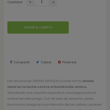
Cantidad
AÑADIR AL CARRITO
Compartir
Tuitear
Pinterest
Las Feromonas ORGYIA ANTIQUA Econex son tu
aliado
ideal en la lucha contra el bombícido antico
,
ofreciendo una solución específica y ecológica para el
control de esta plaga. Con 40 días de duración, estas
feromonas aseguran la protección de tus cultivos, jardines