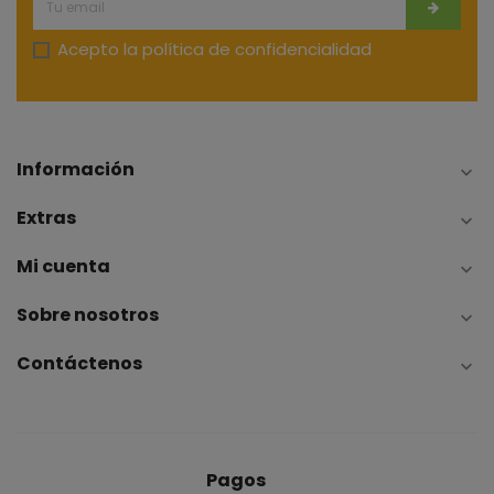
Acepto la
política de confidencialidad
Información

Extras

Mi cuenta

Sobre nosotros

Contáctenos

Pagos