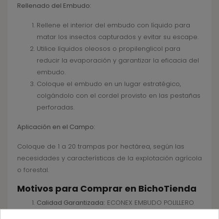
Rellenado del Embudo:
Rellene el interior del embudo con líquido para
matar los insectos capturados y evitar su escape.
Utilice líquidos oleosos o propilenglicol para
reducir la evaporación y garantizar la eficacia del
embudo.
Coloque el embudo en un lugar estratégico,
colgándolo con el cordel provisto en las pestañas
perforadas.
Aplicación en el Campo:
Coloque de 1 a 20 trampas por hectárea, según las
necesidades y características de la explotación agrícola
o forestal.
Motivos para Comprar en BichoTienda
Calidad Garantizada:
ECONEX EMBUDO POLILLERO
Verde ofrece una solución eficaz y duradera para