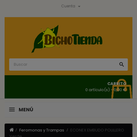

Cuenta

CARRITO
0 artículo(s)
- 0,00 €
MENÚ
Feromonas y Trampas
ECONEX EMBUDO POLILLERO
Verde