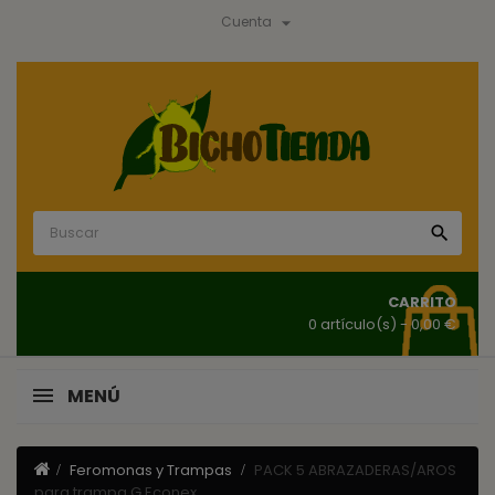

Cuenta

CARRITO
0 artículo(s)
- 0,00 €
MENÚ
Feromonas y Trampas
PACK 5 ABRAZADERAS/AROS
para trampa G Econex