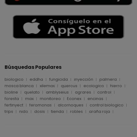
Búsquedas Populares
biologico
eddha
fungicida
inyección
palmera
mosca blanca
xilemax
quercus
ecologico
hierro
bioline
quelato
amblyseius
agrares
control
foresta
max
monitoreo
Econex
encinas
fertinyect
feromonas
alcornoques
control biologico
trips
nido
dosis
tienda
robles
araña roja