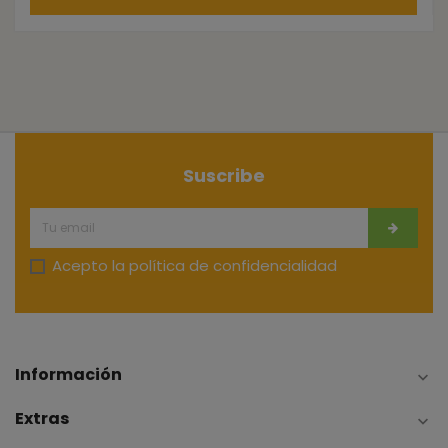
Suscribe
Acepto la
política de confidencialidad
Información

Extras
