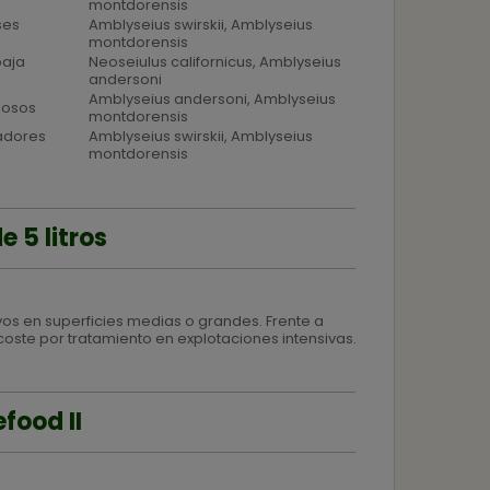
montdorensis
ses
Amblyseius swirskii, Amblyseius
montdorensis
baja
Neoseiulus californicus, Amblyseius
andersoni
Amblyseius andersoni, Amblyseius
iosos
montdorensis
adores
Amblyseius swirskii, Amblyseius
montdorensis
 5 litros
vos en superficies medias o grandes. Frente a
coste por tratamiento en explotaciones intensivas.
food II