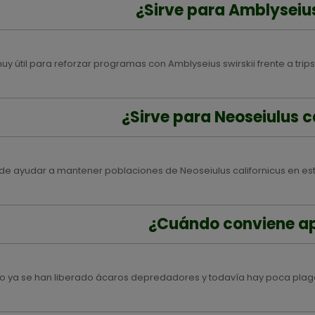
¿Sirve para Amblyseius
muy útil para reforzar programas con Amblyseius swirskii frente a tri
¿Sirve para Neoseiulus c
ede ayudar a mantener poblaciones de Neoseiulus californicus en est
¿Cuándo conviene ap
 ya se han liberado ácaros depredadores y todavía hay poca plag