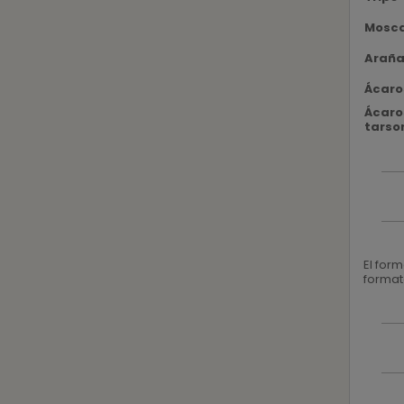
Mosca
Araña
Ácaro
Ácaro
tarso
El for
format