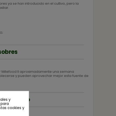
s ya se han introducido en el cultivo, pero la
iliar.
a.
sobres
ar Mitefood II aproximadamente una semana
ablecerse y pueden aprovechar mejor esta fuente de
rial suelto
ales y
n para
stas cookies y