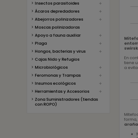
Insectos parasitoides

Ácaros depredadores

Abejorros polinizadores

Moscas polinizadoras
Apoyo a fauna auxiliar

Mitefo
Plaga
ento

swirsk
Hongos, bacterias y virus

En con
Cajas Nido y Refugios
tiene 
Microbiológicos
a evit

Feromonas y Trampas

Insumos ecológicos

Herramientas y Accesorios

Zona Suministradores (tiendas
con ROPO)
Mitefo
forma,
araña