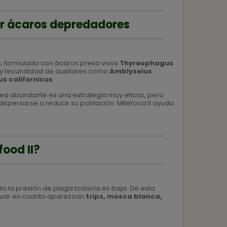
zar ácaros depredadores
s
, formulado con ácaros presa vivos
Thyreophagus
a y fecundidad de auxiliares como
Amblyseius
us californicus
.
a sea abundante es una estrategia muy eficaz, pero
dispersarse o reducir su población. Mitefood II ayuda
food II?
o la presión de plaga todavía es baja. De esta
ctuar en cuanto aparezcan
trips, mosca blanca,