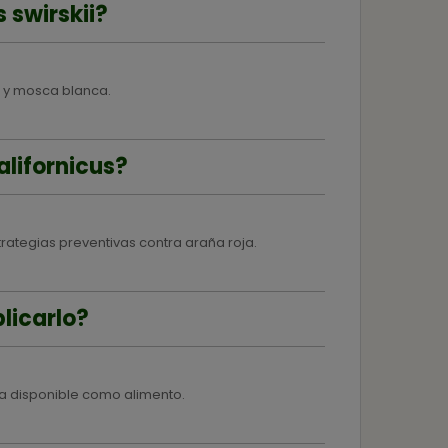
 swirskii?
ps y mosca blanca.
alifornicus?
rategias preventivas contra araña roja.
licarlo?
a disponible como alimento.