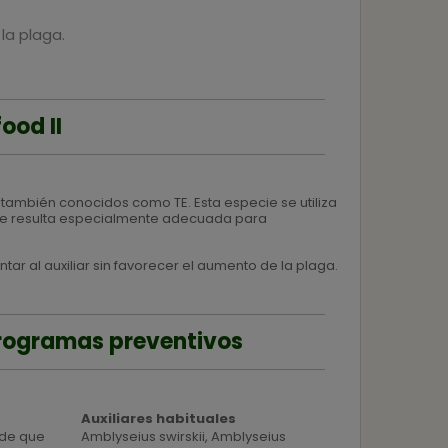
la plaga.
ood II
, también conocidos como TE. Esta especie se utiliza
e resulta especialmente adecuada para
tar al auxiliar sin favorecer el aumento de la plaga.
programas preventivos
Auxiliares habituales
 de que
Amblyseius swirskii, Amblyseius