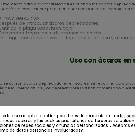
or momento para aplicar Mitefood II es cuando los ácaros depredadore
todavía no es suficiente para mantener una población estable del aux
Al inicio del cultivo.
Después de introducir ácaros depredadores.
Cuando la plaga todavía es baja.
Tras podas, limpiezas o situaciones de estrés.
En programas preventivos de trips, mosca blanca y araña roj
Uso con ácaros en 
 se utilizan ácaros depredadores en sobres, se recomienda aplic
s de la liberación. Así, los depredadores ya han comenzado a est
to.
Uso con ácaros en mate
e pide que aceptes cookies para fines de rendimiento, redes soci
s redes sociales y las cookies publicitarias de terceros se utiliza
ciones de redes sociales y anuncios personalizados. ¿Aceptas e
ento de datos personales involucrados?