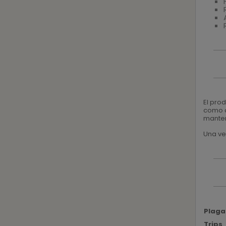
El pro
como a
manten
Una ve
Plaga
Trips