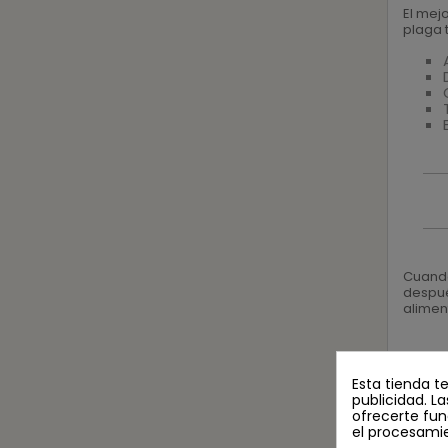
El mej
plaga 
Cuando
despué
alimen
Esta tienda t
publicidad. La
ofrecerte fun
el procesami