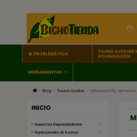
FAUNA AUXILIAR 
PROBLEMÁTICA
POLINIZACIÓN
HERRAMIENTAS
Blog
Fauna Auxiliar
Mitefood II 5L: alimen
INICIO
M
Insectos Depredadores

Inyecciones al tronco
