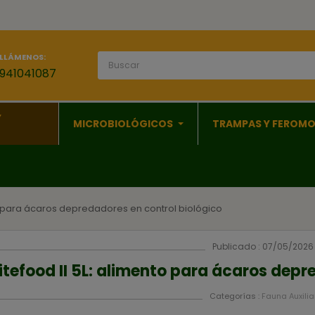
LLÁMENOS:
941041087
Y
MICROBIOLÓGICOS
TRAMPAS Y FEROM
to para ácaros depredadores en control biológico
Publicado : 07/05/2026
itefood II 5L: alimento para ácaros depr
Categorías :
Fauna Auxilia