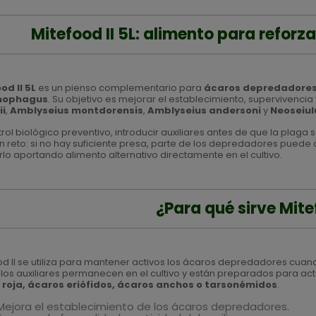
Mitefood II 5L: alimento para refor
od II 5L
es un pienso complementario para
ácaros depredadore
mophagus
. Su objetivo es mejorar el establecimiento, supervivenci
ii
,
Amblyseius montdorensis
,
Amblyseius andersoni
y
Neoseiul
trol biológico preventivo, introducir auxiliares antes de que la plag
un reto: si no hay suficiente presa, parte de los depredadores puede 
arlo aportando alimento alternativo directamente en el cultivo.
¿Para qué sirve Mite
od II se utiliza para mantener activos los ácaros depredadores cuand
 los auxiliares permanecen en el cultivo y están preparados para a
 roja, ácaros eriófidos, ácaros anchos o tarsonémidos
.
Mejora el establecimiento de los ácaros depredadores.