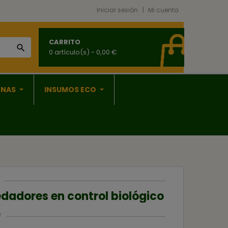
Iniciar sesión
Mi cuenta
CARRITO

0 artículo(s)
- 0,00 €
ONAS
INSUMOS ECO
edadores en control biológico
r