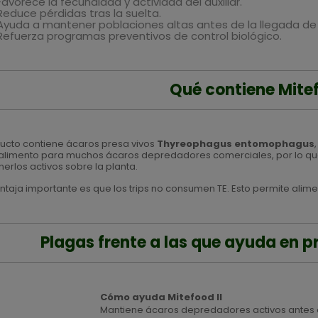
Favorece la fecundidad y actividad del auxiliar.
Reduce pérdidas tras la suelta.
Ayuda a mantener poblaciones altas antes de la llegada de 
Refuerza programas preventivos de control biológico.
Qué contiene Mitef
ducto contiene ácaros presa vivos
Thyreophagus entomophagus
limento para muchos ácaros depredadores comerciales, por lo qu
erlos activos sobre la planta.
ntaja importante es que los trips no consumen TE. Esto permite alimen
Plagas frente a las que ayuda en 
Cómo ayuda Mitefood II
Mantiene ácaros depredadores activos antes