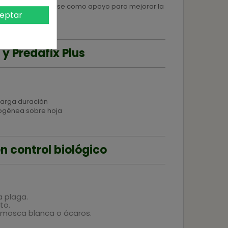
d II puede utilizarse como apoyo para mejorar la
eptar
 y Predafix Plus
 larga duración
mogénea sobre hoja
en control biológico
 plaga.
to.
 mosca blanca o ácaros.