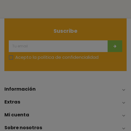
Suscribe
Acepto la
política de confidencialidad
Información

Extras

Mi cuenta

Sobre nosotros
