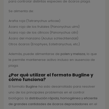
para controlar distintas especies de ácaros plaga.
Se alimenta de:
Araña roja (Tetranychus urticae)
Ácaro rojo de los frutales (Panonychus ulmi)
Ácaro rojo de los cítricos (Panonychus citri)
Ácaro del manzano (Aculus schlechtendali)
Otros ácaros (Eriophyes, Eotetranychus, etc.)
Además, puede alimentarse de
polen y melaza
, lo que
le permite mantenerse activo incluso en ausencia de
plaga.
¿Por qué utilizar el formato Bugline y
cómo funciona?
El formato
Bugline
ha sido desarrollado para resolver
uno de los principales problemas en el control
biológico: la
distribución rápida, homogénea y eficiente
de grandes cantidades de ácaros depredadores
en el