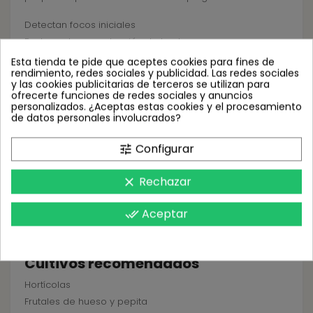
Detectan focos iniciales
Reducen la reproducción de la plaga
Evitan el desarrollo de infestaciones graves
Esta tienda te pide que aceptes cookies para fines de
rendimiento, redes sociales y publicidad. Las redes sociales
y las cookies publicitarias de terceros se utilizan para
Su uso preventivo es clave para evitar daños
ofrecerte funciones de redes sociales y anuncios
económicos.
personalizados. ¿Aceptas estas cookies y el procesamiento
de datos personales involucrados?
Plagas objetivo
Configurar
tune
Araña roja (Tetranychus urticae)
Araña roja de frutales
Rechazar
clear
Ácaro del carmín
Araña blanca
Aceptar
done_all
Ácaro del ciclamen
Vasates del tomate
Cultivos recomendados
Hortícolas
Frutales de hueso y pepita