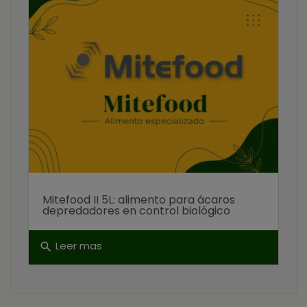
Mitefood II 5L: alimento para ácaros
depredadores en control biológico
Leer mas
search