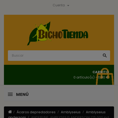

Cuenta

CARRITO
0 artículo(s)
- 0,00 €
MENÚ
Ácaros depredadores
Amblyseius
Amblyseius
andersoni
ANDERLINE, AMBLYSEIUS ANDERSONI 125.000 ind.