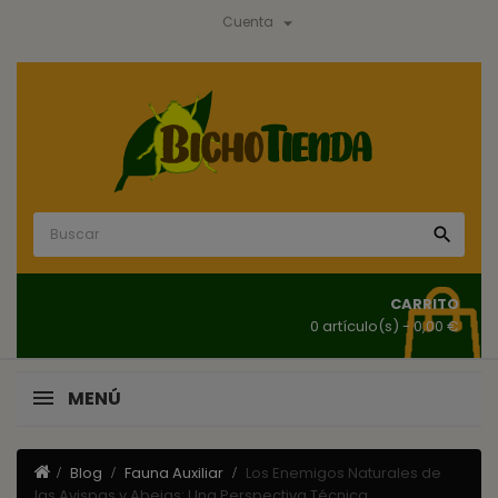

Cuenta

CARRITO
0 artículo(s)
- 0,00 €
MENÚ
Blog
Fauna Auxiliar
Los Enemigos Naturales de
las Avispas y Abejas: Una Perspectiva Técnica