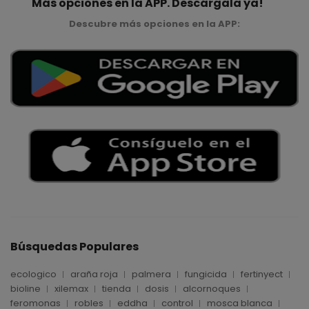
Más opciones en la APP. Descárgala ya!
Descubre más opciones en la APP:
Búsquedas Populares
ecologico
araña roja
palmera
fungicida
fertinyect
bioline
xilemax
tienda
dosis
alcornoques
feromonas
robles
eddha
control
mosca blanca