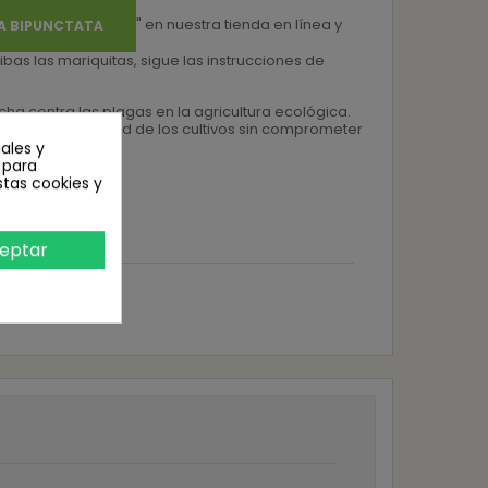
" en nuestra tienda en línea y
A BIPUNCTATA
as las mariquitas, sigue las instrucciones de
ucha contra las plagas en la agricultura ecológica.
mantener la salud de los cultivos sin comprometer
ales y
n para
stas cookies y
eptar