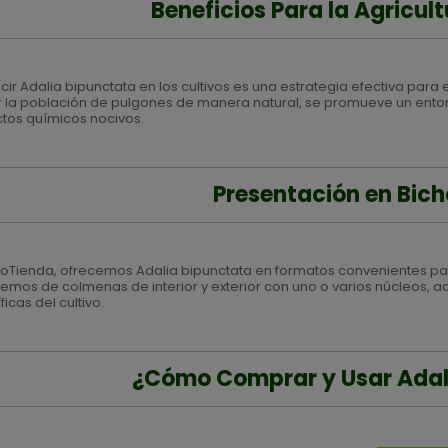
Beneficios Para la Agricul
cir Adalia bipunctata en los cultivos es una estrategia efectiva para 
r la población de pulgones de manera natural, se promueve un entorn
tos químicos nocivos.
Presentación en Bic
hoTienda, ofrecemos Adalia bipunctata en formatos convenientes para
emos de colmenas de interior y exterior con uno o varios núcleos, a
icas del cultivo.
¿Cómo Comprar y Usar Adal