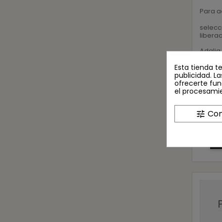
Para a
selecc
libera
Adalia 
Con su
el med
Esta tienda t
publicidad. La
¡Aprov
ofrecerte fun
el procesami
Co
Con
tune