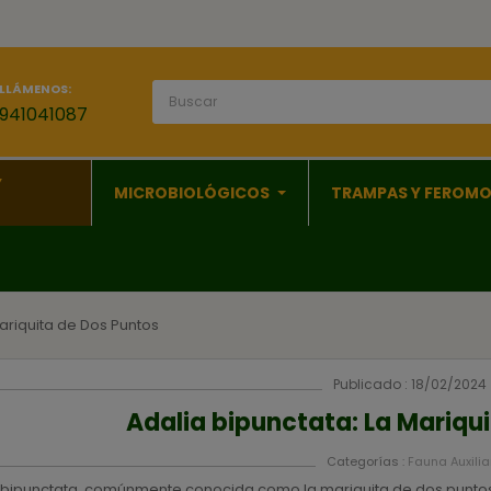
LLÁMENOS:
941041087
Y
MICROBIOLÓGICOS
TRAMPAS Y FEROM
Mariquita de Dos Puntos
Publicado : 18/02/2024
Adalia bipunctata: La Mariqu
Categorías :
Fauna Auxilia
 bipunctata, comúnmente conocida como la mariquita de dos puntos, 