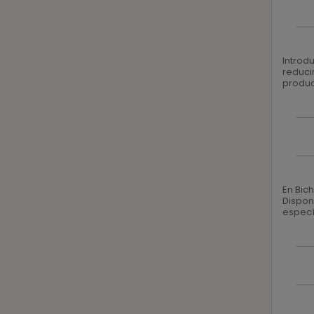
Introdu
reduci
produc
En Bic
Dispon
específ