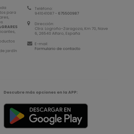
nda
Teléfono:
tos para
941041087 -
675500987
iares,
es
Dirección:
AGRARES
Ctra. Logroño-Zaragoza, Km 70, Nave
icantes,
6, 26540 Alfaro, España
roductos
E-mail:
Formulario de contacto
de jardín
Descubre más opciones en la APP: