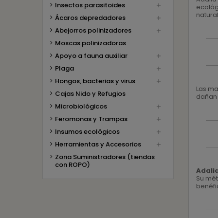
Insectos parasitoides

ecológ
natural
Ácaros depredadores

Abejorros polinizadores

Moscas polinizadoras
Apoyo a fauna auxiliar

Plaga

Hongos, bacterias y virus

Las ma
Cajas Nido y Refugios
dañan 
Microbiológicos

Feromonas y Trampas

Insumos ecológicos

Herramientas y Accesorios

Zona Suministradores (tiendas
con ROPO)
Adali
Su mét
benéfi