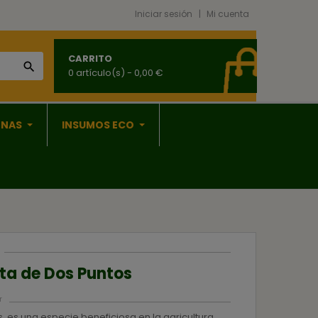
Iniciar sesión
Mi cuenta
CARRITO

0 artículo(s)
- 0,00 €
ONAS
INSUMOS ECO
ita de Dos Puntos
r
es una especie beneficiosa en la agricultura