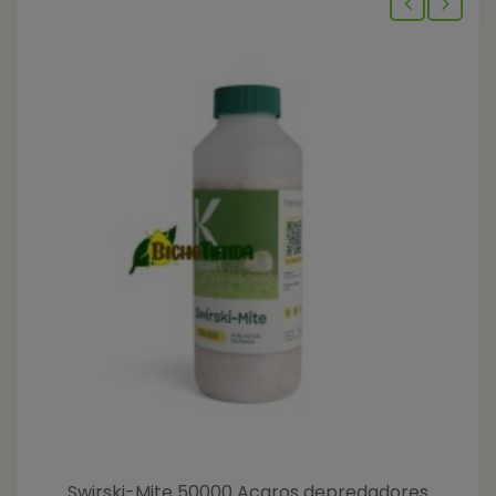
Swirski-Mite 50000 Acaros depredadores