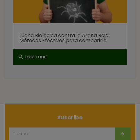
Lucha Biológica contra la Araña Roja:
Métodos Efectivos para combatirla
Leer mas
search
Suscribe