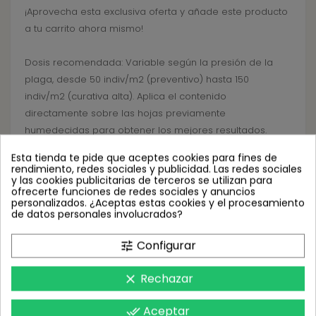
¡Aprovecha esta exclusiva oferta y añade este producto
a tu carrito ahora mismo!
Dosis recomendada: Variable según la presión de la
plaga, desde 50 indiv/m2 (preventivo) hasta 150
indiv/m2 (curativa alta). Aplica el contenido
directamente sobre las hojas previamente
humedecidas para obtener los mejores resultados.
Esta tienda te pide que aceptes cookies para fines de
Preguntas frecuentes:
rendimiento, redes sociales y publicidad. Las redes sociales
y las cookies publicitarias de terceros se utilizan para
1. ¿Cuál es la dosis recomendada para SWIRScontrol
ofrecerte funciones de redes sociales y anuncios
25.000?
personalizados. ¿Aceptas estas cookies y el procesamiento
de datos personales involucrados?
R: La dosis varía según la presión de la plaga, siguiendo
las indicaciones del fabricante para obtener resultados
Configurar
tune
óptimos.
Rechazar
clear
2. ¿Cómo debo almacenar el producto?
R: Se recomienda conservar SWIRScontrol 25.000 en
Aceptar
done_all