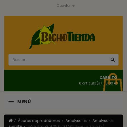

Cuenta

CARRITO
0 artículo(s)
- 0,00 €
MENÚ
Ácaros depredadores
Amblyseius
Amblyseius
swirskii
SWIRScontrol 25.000 (Amblyseius swirskii)