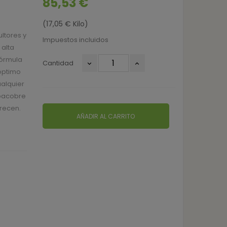
85,53 €
(17,05 € Kilo)
ltores y
Impuestos incluidos
 alta
fórmula
Cantidad
 óptimo
ualquier
Spacobre
erecen.
AÑADIR AL CARRITO