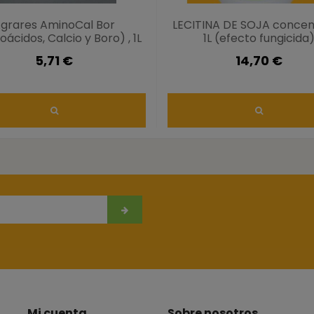
grares AminoCal Bor
LECITINA DE SOJA conce
ácidos, Calcio y Boro) , 1L
1L (efecto fungicida
5,71 €
14,70 €
Mi cuenta
Sobre nosotros