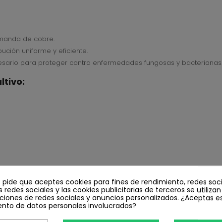
emanda de cobre.
ución uniforme y eficiente.
esario para proteger contra enfermedades fungosas y bacterianas
ltivo:
e pide que aceptes cookies para fines de rendimiento, redes soci
everidad de la enfermedad y las condiciones climáticas. Siempre sig
s redes sociales y las cookies publicitarias de terceros se utiliza
ciones de redes sociales y anuncios personalizados. ¿Aceptas e
ento de datos personales involucrados?