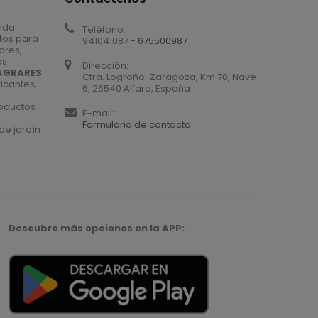
nda
Teléfono:
tos para
941041087 -
675500987
iares,
es
Dirección:
AGRARES
Ctra. Logroño-Zaragoza, Km 70, Nave
icantes,
6, 26540 Alfaro, España
roductos
E-mail:
Formulario de contacto
de jardín
Descubre más opciones en la APP: