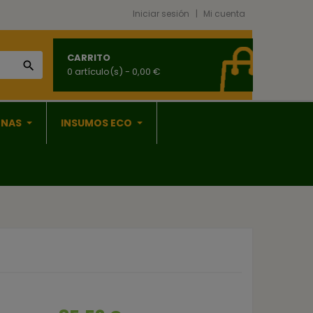
Iniciar sesión
Mi cuenta
CARRITO

0 artículo(s)
- 0,00 €
ONAS
INSUMOS ECO