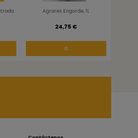
ntrada
Agrares Engorde, 1L
QUITO
)
(efecto
24,75 €
Contáctenos