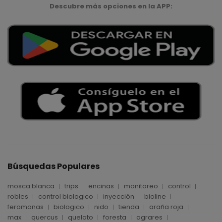
Descubre más opciones en la APP:
Búsquedas Populares
mosca blanca
trips
encinas
monitoreo
control
robles
control biologico
inyección
bioline
feromonas
biologico
nido
tienda
araña roja
max
quercus
quelato
foresta
agrares