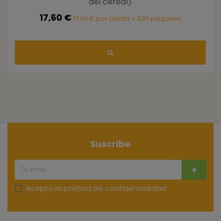
del cereal)
17,60 €
17,60 € por planta + 500 pulgones
Suscribe
Acepto la
política de confidencialidad