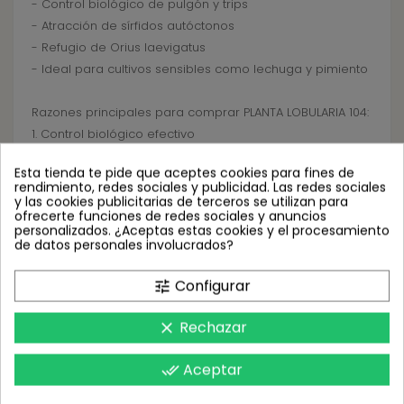
- Control biológico de pulgón y trips
- Atracción de sírfidos autóctonos
- Refugio de Orius laevigatus
- Ideal para cultivos sensibles como lechuga y pimiento
Razones principales para comprar PLANTA LOBULARIA 104:
1. Control biológico efectivo
2. Atracción de insectos beneficiosos
Esta tienda te pide que aceptes cookies para fines de
3. Protección natural para tus cultivos
rendimiento, redes sociales y publicidad. Las redes sociales
y las cookies publicitarias de terceros se utilizan para
ofrecerte funciones de redes sociales y anuncios
¡No te quedes sin tu PLANTA LOBULARIA 104! ¡Compra
personalizados. ¿Aceptas estas cookies y el procesamiento
ahora y asegura la salud de tus cultivos!
de datos personales involucrados?
Configurar
Dosis recomendada: Plantar una unidad en maceta por
tune
cada 3 unidades.
Rechazar
clear
Preguntas frecuentes:
Aceptar
done_all
1. ¿Cómo se utiliza la PLANTA LOBULARIA 104?
- Simplemente plántala en maceta y colócala en tu