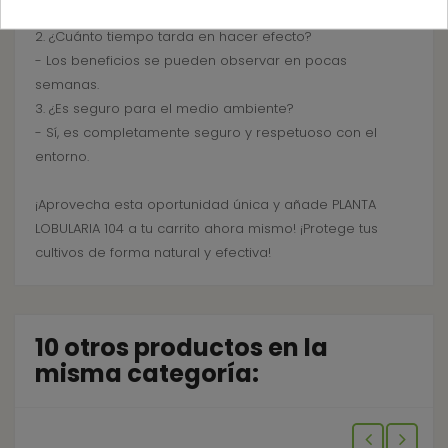
cultivo.
2. ¿Cuánto tiempo tarda en hacer efecto?
- Los beneficios se pueden observar en pocas
semanas.
3. ¿Es seguro para el medio ambiente?
- Sí, es completamente seguro y respetuoso con el
entorno.
¡Aprovecha esta oportunidad única y añade PLANTA
LOBULARIA 104 a tu carrito ahora mismo! ¡Protege tus
cultivos de forma natural y efectiva!
10 otros productos en la
misma categoría: