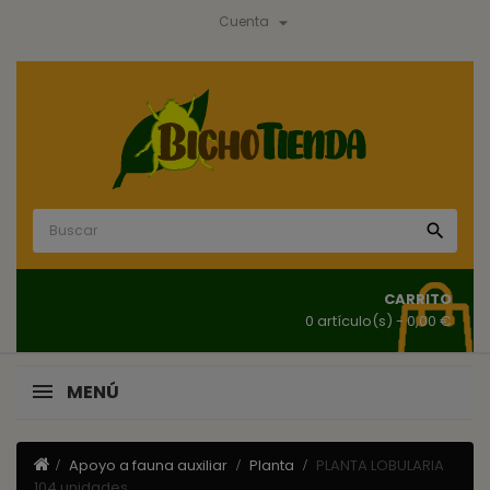

Cuenta

CARRITO
0 artículo(s)
- 0,00 €
MENÚ
Apoyo a fauna auxiliar
Planta
PLANTA LOBULARIA
104 unidades