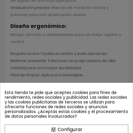
de líquido en una sola operación.
Graduación precisa:
Marcas de medición claras y
precisas para una dosificación exacta.
Diseño ergonómico:
Mango cómodo y antideslizante para un mejor agarre y
control.
Boquilla ancha: Facilita el vertido y evita derrames.
Material resistente: Fabricado en polipropileno de alta
calidad para una mayor durabilidad.
Fácil de limpiar: Apto para lavavajillas.
Beneficios:
Esta tienda te pide que aceptes cookies para fines de
Precisión en la medición:
Evita errores y asegura la
rendimiento, redes sociales y publicidad. Las redes sociales
y las cookies publicitarias de terceros se utilizan para
dosificación correcta de líquidos.
ofrecerte funciones de redes sociales y anuncios
Eficiencia y ahorro de tiempo:
Permite medir grandes
personalizados. ¿Aceptas estas cookies y el procesamiento
de datos personales involucrados?
cantidades de forma rápida y sencilla.
Comodidad y facilidad de uso:
Diseño ergonómico que
Configurar
tune
reduce la fatiga durante su uso.