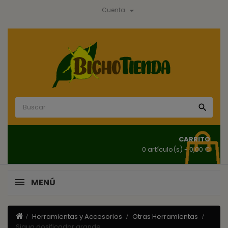

Cuenta

CARRITO
0 artículo(s)
- 0,00 €
MENÚ
Herramientas y Accesorios
Otras Herramientas
Siqua dosificador grande