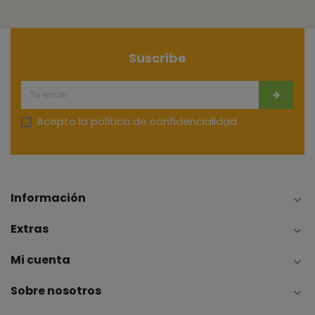
Suscribe
Acepto la
política de confidencialidad
Información

Extras

Mi cuenta

Sobre nosotros
