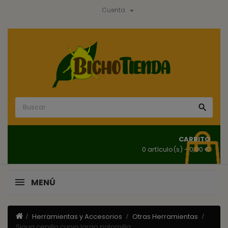

Cuenta

CARRITO
0 artículo(s)
- 0,00 €
MENÚ
Herramientas y Accesorios
Otras Herramientas
Siqua cepillo curvo largo palomilla