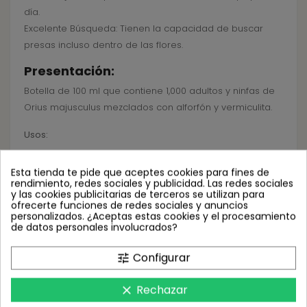
día.
Excelente Búsqueda: Tienen la capacidad de buscar
presas incluso dentro de las flores.
Presentación:
Botella de 100 ml que contiene 1,000 adultos y ninfas de
Orius majusculus mezclados con alforfón y vermiculita.
Usos:
Ideal para el control biológico de varias especies de
Esta tienda te pide que aceptes cookies para fines de
trips (larvas y adultos) en cultivos hortícolas y
rendimiento, redes sociales y publicidad. Las redes sociales
y las cookies publicitarias de terceros se utilizan para
ornamentales.
ofrecerte funciones de redes sociales y anuncios
En ausencia de trips, Orius puede subsistir con polen.
personalizados. ¿Aceptas estas cookies y el procesamiento
de datos personales involucrados?
Modo de Actuación:
Configurar
Orius utiliza su aparato bucal para perforar las larvas y
tune
adultos de trips y succionar su contenido.
Rechazar
clear
Instrucciones de Aplicación: