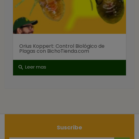
Orius Koppert: Control Biológico de
Plagas con BichoTienda.com
Leer mas
search
Suscribe