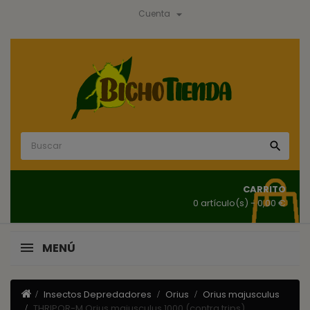

Cuenta

CARRITO
0 artículo(s)
- 0,00 €
MENÚ
Insectos Depredadores
Orius
Orius majusculus
THRIPOR-M Orius majusculus 1000 (contra trips)