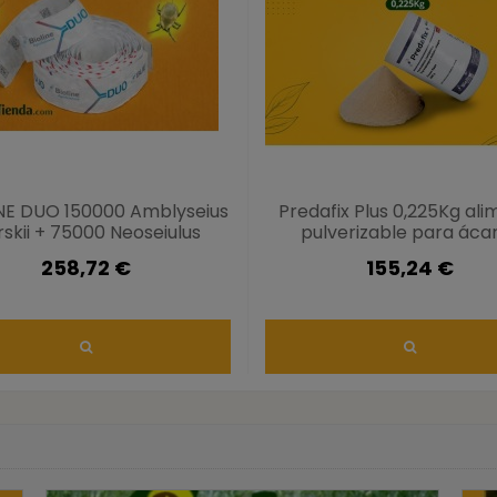
NE DUO 150000 Amblyseius
Predafix Plus 0,225Kg al
rskii + 75000 Neoseiulus
pulverizable para áca
californicus
258,72 €
155,24 €