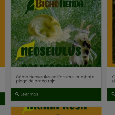
Cómo Neoseiulus californicus combate
C
plaga de araña roja.
d
Leer mas
search
sear