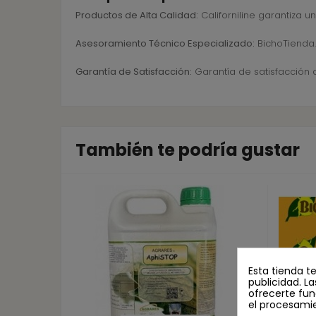
Productos de Alta Calidad:
Californiline garantiza u
Asesoramiento Técnico Especializado:
BichoTienda.
Garantía de Satisfacción:
Garantía de satisfacción 
También te podría gustar
Esta tienda t
publicidad. La
ofrecerte fun
el procesami