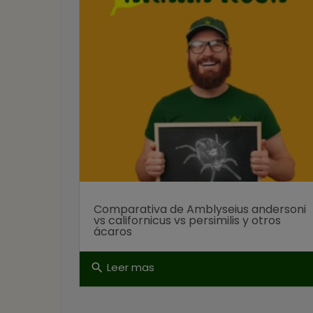
Comparativa de Amblyseius andersoni
vs californicus vs persimilis y otros
ácaros
Leer mas
search