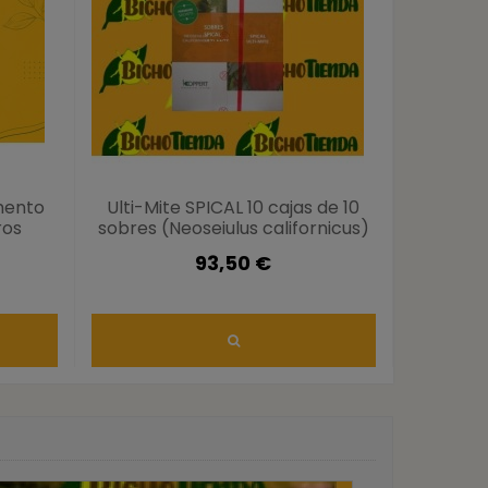
imento
Ulti-Mite SPICAL 10 cajas de 10
ULTI-M
ros
sobres (Neoseiulus californicus)
Neo
93,50 €