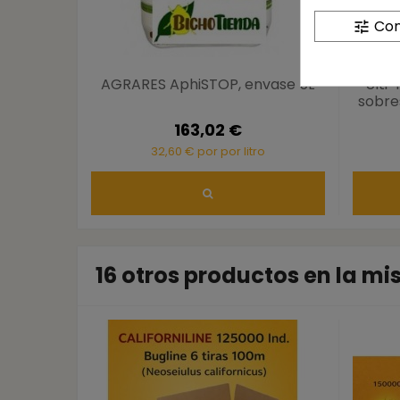
Con
tune
AGRARES AphiSTOP, envase 5L
Ulti-
sobres
163,02 €
32,60 € por por litro
16 otros productos en la m