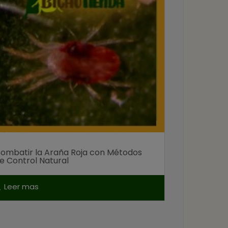
ombatir la Araña Roja con Métodos
e Control Natural
Leer mas
ch