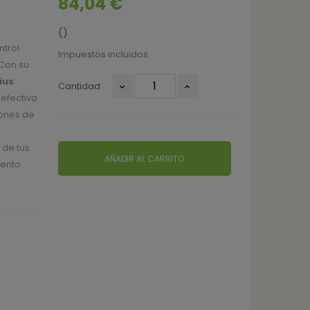
84,04 €
()
ntrol
Impuestos incluidos
 Con su
ius
Cantidad
 efectiva
iones de
 de tus
AÑADIR AL CARRITO
iento