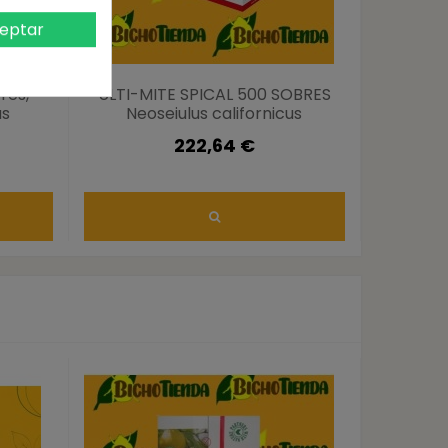
eptar
res,
ULTI-MITE SPICAL 500 SOBRES
Ulti-mite
us
Neoseiulus californicus
sobres 
222,64 €