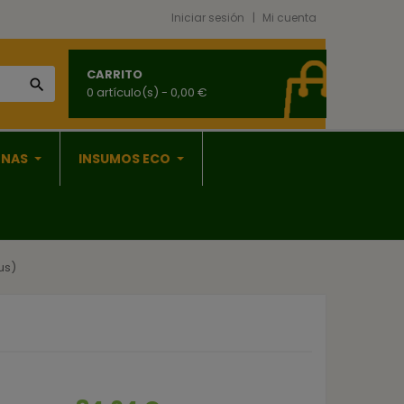
Iniciar sesión
Mi cuenta
CARRITO

0 artículo(s)
- 0,00 €
ONAS
INSUMOS ECO
us)