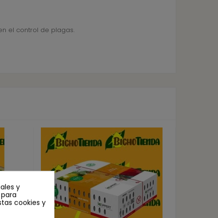
n el control de plagas.
ales y
n para
stas cookies y