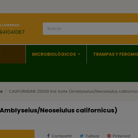
LLÁMENOS:
941041087
Y
MICROBIOLÓGICOS
TRAMPAS Y FEROM
us
CALIFORNILINE 25000 Ind. bote (Amblyseius/Neoseiulus californic
(Amblyseius/Neoseiulus californicus)
Compartir
Tuitear
Pinterest