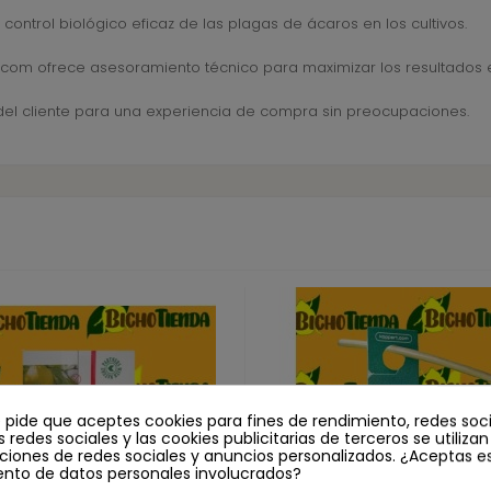
n control biológico eficaz de las plagas de ácaros en los cultivos.
com ofrece asesoramiento técnico para maximizar los resultados e
del cliente para una experiencia de compra sin preocupaciones.
e pide que aceptes cookies para fines de rendimiento, redes soci
s redes sociales y las cookies publicitarias de terceros se utiliza
ciones de redes sociales y anuncios personalizados. ¿Aceptas e
ento de datos personales involucrados?