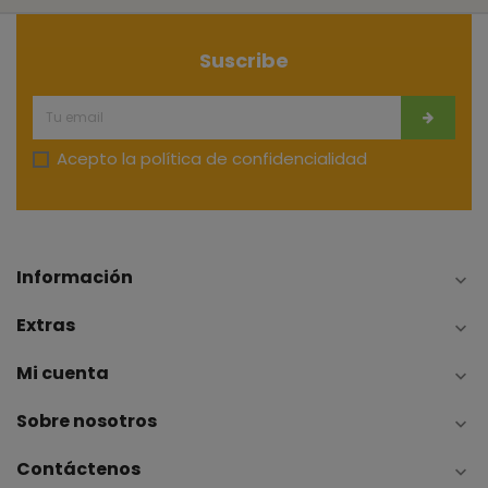
Suscribe
Acepto la
política de confidencialidad
Información

Extras

Mi cuenta

Sobre nosotros

Contáctenos
