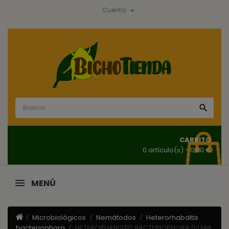

Cuenta

CARRITO
0 artículo(s)
- 0,00 €
MENÚ
Microbiológicos
Nemátodos
Heterorhabditis
bacteriophora
HETERORHABDITIS BACTERIOPHORA 50 Mill.