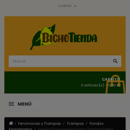

Cuenta

CARRITO
0 artículo(s)
- 0,00 €
MENÚ
Feromonas y Trampas
Trampas
Fondos
Engomados
Fondos Engomados para Trampa Delta