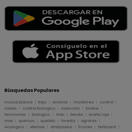
Búsquedas Populares
mosca blanca
trips
encinas
monitoreo
control
robles
control biologico
inyección
bioline
feromonas
biologico
nido
tienda
araña roja
max
quercus
quelato
foresta
agrares
ecologico
xilemax
amblyseius
Econex
fertinyect