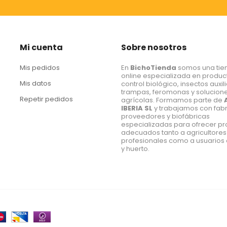
Mi cuenta
Sobre nosotros
Mis pedidos
En
BichoTienda
somos una tie
online especializada en produc
Mis datos
control biológico, insectos auxil
trampas, feromonas y solucion
Repetir pedidos
agrícolas. Formamos parte de
IBERIA SL
y trabajamos con fabr
proveedores y biofábricas
especializadas para ofrecer p
adecuados tanto a agricultores
profesionales como a usuarios 
y huerto.