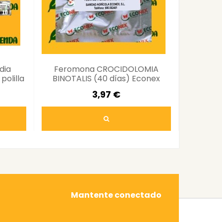
dia
Feromona CROCIDOLOMIA
Feromon
olilla
BINOTALIS (40 días) Econex
3,97 €
Mantente conectado