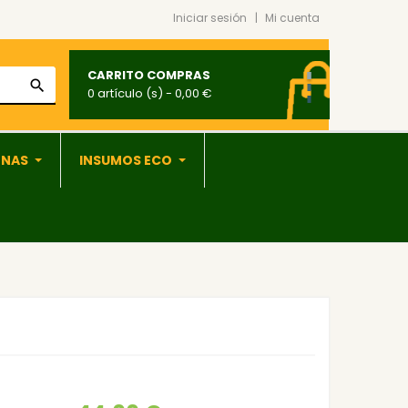
Iniciar sesión
Mi cuenta
CARRITO COMPRAS
search
0 artículo (s)
- 0,00 €
ONAS
INSUMOS ECO