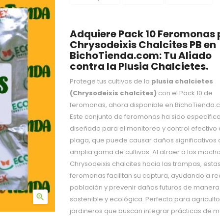
Adquiere Pack 10 Feromonas 
Chrysodeixis Chalcites PB en
BichoTienda.com: Tu Aliado
contra la Plusia Chalcietes.
Protege tus cultivos de la
plusia chalcietes
(Chrysodeixis chalcites)
con el Pack 10 de
feromonas, ahora disponible en BichoTienda.
Este conjunto de feromonas ha sido específi
diseñado para el monitoreo y control efectivo 
plaga, que puede causar daños significativos 
amplia gama de cultivos. Al atraer a los mach
Chrysodeixis chalcites hacia las trampas, esta
feromonas facilitan su captura, ayudando a red
población y prevenir daños futuros de manera

sostenible y ecológica. Perfecto para agriculto
jardineros que buscan integrar prácticas de 