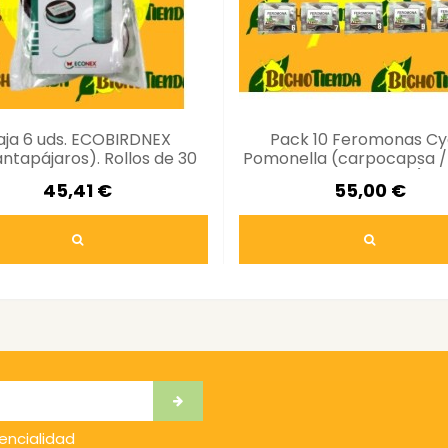
aja 6 uds. ECOBIRDNEX
Pack 10 Feromonas Cy
ntapájaros). Rollos de 30
Pomonella (carpocapsa / p
mts.
del manzano)
45,41 €
55,00 €
dencialidad