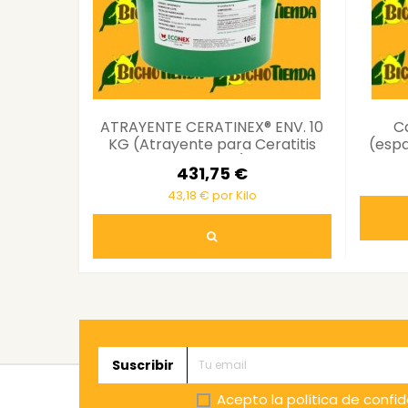
ATRAYENTE CERATINEX® ENV. 10
C
KG (Atrayente para Ceratitis
(espa
capitata)
431,75 €
43,18 € por Kilo
Suscribir
Acepto la
política de confi