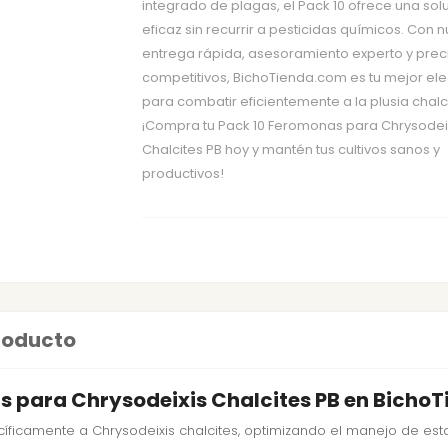
integrado de plagas, el Pack 10 ofrece una sol
eficaz sin recurrir a pesticidas químicos. Con 
entrega rápida, asesoramiento experto y prec
competitivos, BichoTienda.com es tu mejor el
para combatir eficientemente a la plusia chalc
¡Compra tu Pack 10 Feromonas para Chrysodei
Chalcites PB hoy y mantén tus cultivos sanos y
productivos!
producto
as para Chrysodeixis Chalcites PB en Bicho
íficamente a Chrysodeixis chalcites, optimizando el manejo de est