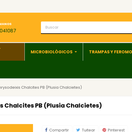
MANOS
1041087
Y
MICROBIOLÓGICOS
TRAMPAS Y FEROM
ysodeixis Chalcites PB (Plusia Chalcietes)
 Chalcites PB (Plusia Chalcietes)
Compartir
Tuitear
Pinterest