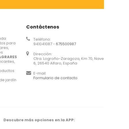
Contáctenos
nda
Teléfono:
tos para
941041087 -
675500987
iares,
es
Dirección:
AGRARES
Ctra. Logroño-Zaragoza, Km 70, Nave
icantes,
6, 26540 Alfaro, España
roductos
E-mail:
Formulario de contacto
de jardín
Descubre más opciones en la APP: