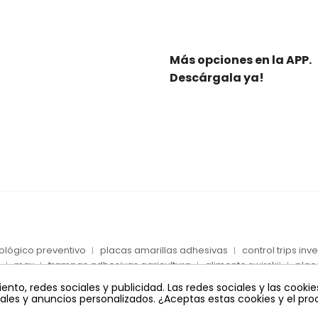
Más opciones en la APP.
Descárgala ya!
iológico preventivo
placas amarillas adhesivas
control trips in
max
trampas adhesivas agricultura
alimento swirskii
plac
azules
life
encinas
huevos ácaros presa
alcornoques
to, redes sociales y publicidad. Las redes sociales y las cookies
ciales y anuncios personalizados. ¿Aceptas estas cookies y el p