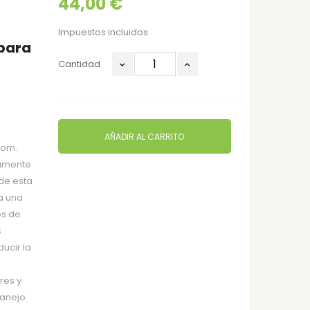
44,00 €
Impuestos incluidos
para
Cantidad
AÑADIR AL CARRITO
com.
camente
de esta
a una
os de
s
ucir la
res y
manejo