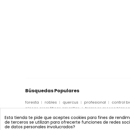
Búsquedas Populares
foresta
robles
quercus
profesional
control b
placas cromáticas amarillas
trampas mosca blanca
captura trips
trampas trips
placas cromaticas 
Esta tienda te pide que aceptes cookies para fines de rendimien
placas azules adhesivas
placas esciáridas
de terceros se utilizan para ofrecerte funciones de redes so
de datos personales involucrados?