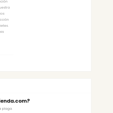
ución
nuestra
ios
ección
ietes.
xis
Tienda.com?
a plaga.