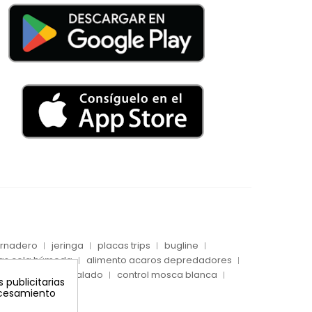
vernadero
jeringa
placas trips
bugline
as cola húmeda
alimento acaros depredadores
captura pulgón alado
control mosca blanca
 publicitarias
rocesamiento