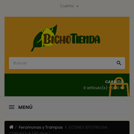

Cuenta

CARRITO
0 artículo(s)
- 0,00 €
MENÚ
Feromonas y Trampas
ECONEX SITOTROGA
CEREALELLA (40 días)