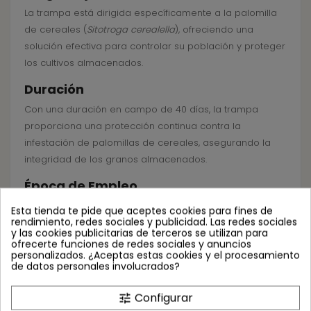
La trampa está dirigida específicamente a la palomilla
de cereales (
Sitotroga cerealella
), ofreciendo una
solución efectiva para controlar su población y proteger
los cultivos almacenados.
Duración
Con una duración en campo de 40 días, la trampa
proporciona una protección continua contra la
infestación de palomillas de cereales, asegurando la
integridad de los granos almacenados.
Época de Empleo
Se recomienda mantener las trampas activas durante
Esta tienda te pide que aceptes cookies para fines de
rendimiento, redes sociales y publicidad. Las redes sociales
todo el año en los almacenes que contienen productos,
y las cookies publicitarias de terceros se utilizan para
ya que la presencia de la plaga puede ocurrir en
ofrecerte funciones de redes sociales y anuncios
personalizados. ¿Aceptas estas cookies y el procesamiento
cualquier momento.
de datos personales involucrados?
Aplicación
Configurar
tune
Para la detección y seguimiento, se sugiere utilizar de 1 a