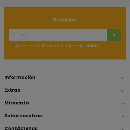
Suscribe
Acepto la
política de confidencialidad
Información

Extras

Mi cuenta

Sobre nosotros

Contáctenos
