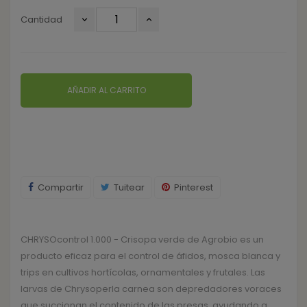
Cantidad
AÑADIR AL CARRITO
Compartir
Tuitear
Pinterest
CHRYSOcontrol 1.000 - Crisopa verde de Agrobio es un
producto eficaz para el control de áfidos, mosca blanca y
trips en cultivos hortícolas, ornamentales y frutales. Las
larvas de Chrysoperla carnea son depredadores voraces
que succionan el contenido de las presas, ayudando a