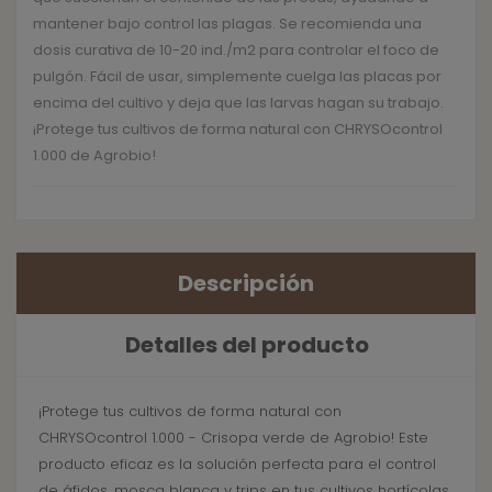
mantener bajo control las plagas. Se recomienda una
dosis curativa de 10-20 ind./m2 para controlar el foco de
pulgón. Fácil de usar, simplemente cuelga las placas por
encima del cultivo y deja que las larvas hagan su trabajo.
¡Protege tus cultivos de forma natural con CHRYSOcontrol
1.000 de Agrobio!
Descripción
Detalles del producto
¡Protege tus cultivos de forma natural con
CHRYSOcontrol 1.000 - Crisopa verde de Agrobio! Este
producto eficaz es la solución perfecta para el control
de áfidos, mosca blanca y trips en tus cultivos hortícolas,