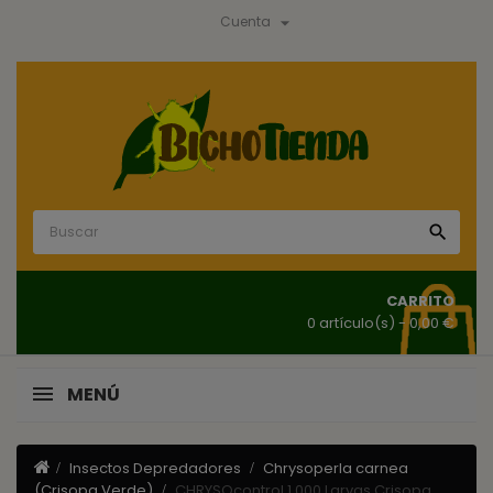

Cuenta

CARRITO
0 artículo(s)
- 0,00 €
MENÚ
Insectos Depredadores
Chrysoperla carnea
(Crisopa Verde)
CHRYSOcontrol 1.000 Larvas Crisopa