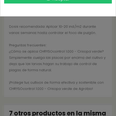
verde! ¡Las existencias son limitadas y la demanda es
alta! Añade este producto a tu carrito ahora y protege
tus cultivos de forma natural.
Dosis recomendada: Aplicar 10-20 ind./m2 durante
varias semanas hasta controlar el foco de pulgón.
Preguntas frecuentes:
¿Cómo se aplica CHRYSOcontrol 1.000 - Crisopa verde?
Simplemente cuelga las placas por encima del cultivo y
deja que las larvas hagan su trabajo de control de
plagas de forma natural.
¡Protege tus cultivos de forma efectiva y sostenible con
CHRYSOcontrol 1.000 - Crisopa verde de Agrobio!
7 otros productos en la misma