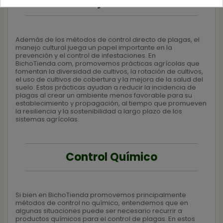
Manejo Cultural
Además de los métodos de control directo de plagas, el
manejo cultural juega un papel importante en la
prevención y el control de infestaciones. En
BichoTienda.com, promovemos prácticas agrícolas que
fomentan la diversidad de cultivos, la rotación de cultivos,
el uso de cultivos de cobertura y la mejora de la salud del
suelo. Estas prácticas ayudan a reducir la incidencia de
plagas al crear un ambiente menos favorable para su
establecimiento y propagación, al tiempo que promueven
la resiliencia y la sostenibilidad a largo plazo de los
sistemas agrícolas.
Control Químico
Si bien en BichoTienda promovemos principalmente
métodos de control no químico, entendemos que en
algunas situaciones puede ser necesario recurrir a
productos químicos para el control de plagas. En estos