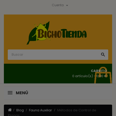

Cuenta

CARRITO
0 artículo(s)
- 0,00 €
MENÚ
Blog
Fauna Auxiliar
Métodos de Control de
Plagas.