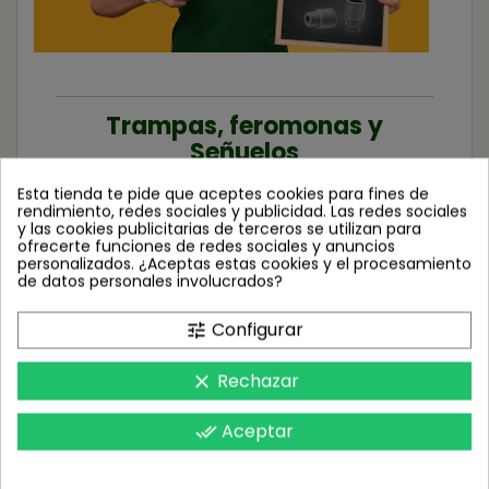
Trampas, feromonas y
Señuelos
Esta tienda te pide que aceptes cookies para fines de
rendimiento, redes sociales y publicidad. Las redes sociales
y las cookies publicitarias de terceros se utilizan para
Otro enfoque efectivo para el control de plagas es el uso
ofrecerte funciones de redes sociales y anuncios
de trampas y señuelos. En BichoTienda, ofrecemos una
personalizados. ¿Aceptas estas cookies y el procesamiento
variedad de trampas y atrayentes diseñados para atraer y
de datos personales involucrados?
capturar insectos y otros organismos dañinos. Estas
trampas son una herramienta invaluable para monitorear
la presencia y el nivel de infestación de plagas, así como
Configurar
tune
para reducir su población de manera efectiva y
sostenible. Desde trampas de feromonas hasta trampas
de luz UV, tenemos todo lo que necesitas para
Rechazar
clear
implementar un programa de monitoreo y
control de
plagas
exitoso en tu cultivo.
Aceptar
done_all