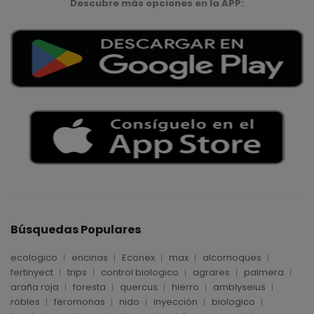
Descubre más opciones en la APP:
Búsquedas Populares
ecologico
encinas
Econex
max
alcornoques
fertinyect
trips
control biologico
agrares
palmera
araña roja
foresta
quercus
hierro
amblyseius
robles
feromonas
nido
inyección
biologico