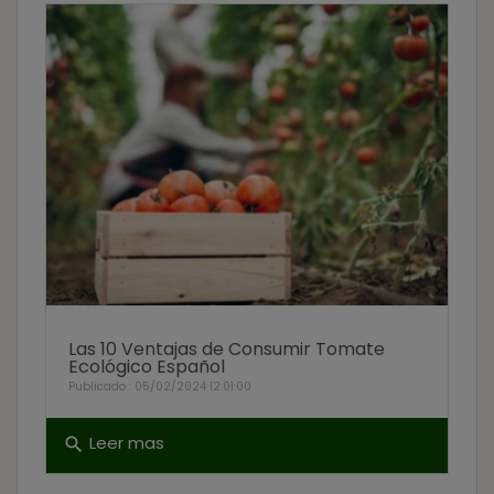
Las 10 Ventajas de Consumir Tomate
Ecológico Español
Publicado : 05/02/2024 12:01:00
Leer mas
search