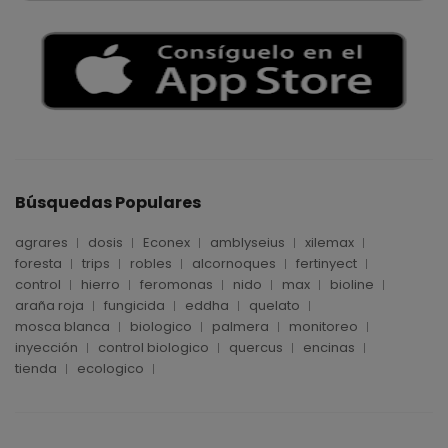
Búsquedas Populares
agrares
dosis
Econex
amblyseius
xilemax
foresta
trips
robles
alcornoques
fertinyect
control
hierro
feromonas
nido
max
bioline
araña roja
fungicida
eddha
quelato
mosca blanca
biologico
palmera
monitoreo
inyección
control biologico
quercus
encinas
tienda
ecologico