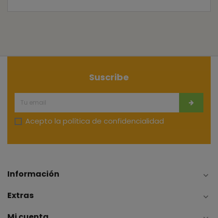
Suscribe
Acepto la
política de confidencialidad
Información

Extras

Mi cuenta