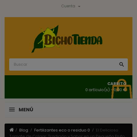

Cuenta

CARRITO
0 artículo(s)
- 0,00 €
MENÚ
Blog
Fertilizantes eco o residuo 0
El Delicioso
Tomate de Colgar: Tradición y Sabor en un Pequeño Fruto