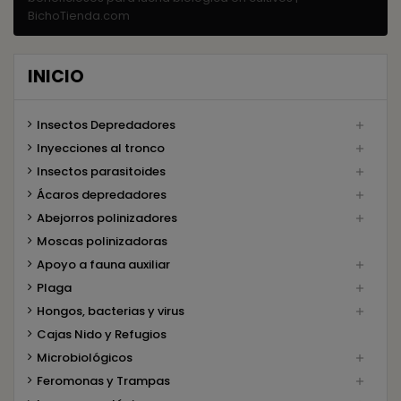
BichoTienda.com
INICIO
Insectos Depredadores

Inyecciones al tronco

Insectos parasitoides

Ácaros depredadores

Abejorros polinizadores

Moscas polinizadoras
Apoyo a fauna auxiliar

Plaga

Hongos, bacterias y virus

Cajas Nido y Refugios
Microbiológicos

Feromonas y Trampas
