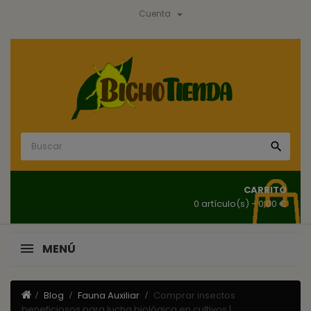

Cuenta

CARRITO
0 artículo(s)
- 0,00 €
MENÚ
Blog
Fauna Auxiliar
Comprar insectos
beneficiosos para lucha biológica en cultivos |