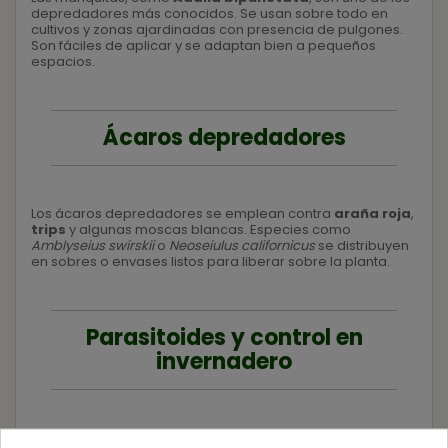
depredadores más conocidos. Se usan sobre todo en
cultivos y zonas ajardinadas con presencia de pulgones.
Son fáciles de aplicar y se adaptan bien a pequeños
espacios.
Ácaros depredadores
Los ácaros depredadores se emplean contra
araña roja
,
trips
y algunas moscas blancas. Especies como
Amblyseius swirskii
o
Neoseiulus californicus
se distribuyen
en sobres o envases listos para liberar sobre la planta.
Parasitoides y control en
invernadero
Para mosca blanca y pulgones en invernadero se usan