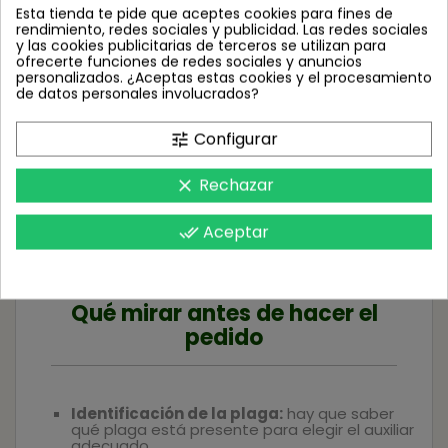
parasitoides como
Encarsia formosa
,
Eretmocerus
o
Esta tienda te pide que aceptes cookies para fines de
Aphidius colemani
. Son muy específicos y funcionan
rendimiento, redes sociales y publicidad. Las redes sociales
especialmente bien cuando la plaga está en fase inicial.
y las cookies publicitarias de terceros se utilizan para
ofrecerte funciones de redes sociales y anuncios
personalizados. ¿Aceptas estas cookies y el procesamiento
de datos personales involucrados?
Crisopas
Configurar
tune
Rechazar
clear
La
Chrysoperla carnea
es un auxiliar muy polivalente. Sus
larvas se alimentan de pulgones, pequeñas orugas y otras
presas blandas. Es una buena opción cuando hay varias
Aceptar
done_all
plagas al mismo tiempo.
Qué mirar antes de hacer el
pedido
Identificación de la plaga:
hay que saber
qué plaga está presente para elegir el auxiliar
adecuado.