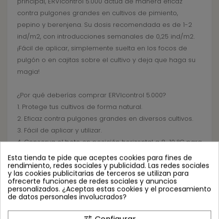
principal, ERVIcontrol 5.000 actúa de manera eficaz
contra pulgones grandes en cultivos de pimiento,
pepino y berenjena. Su dosis recomendada es de 1-2
ind/m2, con introducciones semanales de 0,25 ind/m2.
¡Fácil de aplicar, simplemente suelta en los focos de
pulgón o en cajitas sobre el cultivo y deja que haga su
magia!
¿Por qué deberías comprar ERVIcontrol 5.000?
1. Protege tus cultivos de forma natural.
2. Eficaz contra pulgones grandes en diversos cultivos.
3. Fácil de aplicar y utilizar.
4. Conserva el bote en posición horizontal a 8-10 ºC para
mantener su efectividad.
Esta tienda te pide que aceptes cookies para fines de
rendimiento, redes sociales y publicidad. Las redes sociales
y las cookies publicitarias de terceros se utilizan para
¡No pierdas la oportunidad de adquirir ERVIcontrol 5.000
ofrecerte funciones de redes sociales y anuncios
personalizados. ¿Aceptas estas cookies y el procesamiento
de Agrobio, un producto con alta demanda y
de datos personales involucrados?
disponibilidad limitada! Aprovecha ahora y añádelo a tu
carrito para proteger tus cultivos de forma efectiva.
Configurar