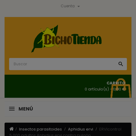

Cuenta

CARRITO
0 artículo(s)
- 0,00 €
MENÚ
Insectos parasitoides
Aphidius ervi
ERVIcontrol
5.000 adultos Aphidius ervi contra pulgón