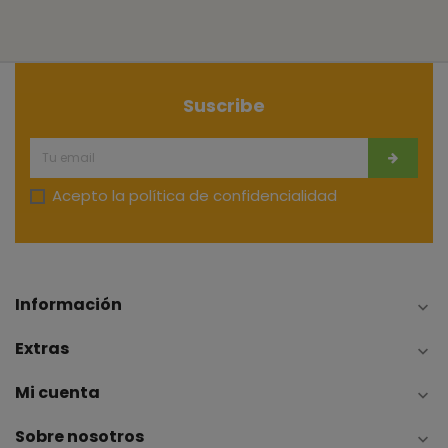
Suscribe
Acepto la
política de confidencialidad
Información

Extras

Mi cuenta

Sobre nosotros
